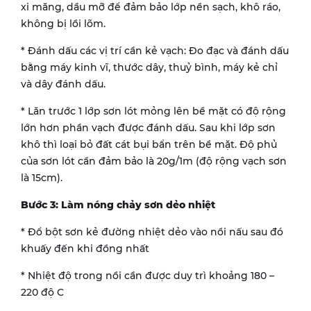
xi măng, dầu mỡ để đảm bảo lớp nền sạch, khô ráo,
không bị lồi lõm.
* Đánh dấu các vị trí cần kẻ vạch: Đo đạc và đánh dấu
bằng máy kinh vĩ, thước dây, thuỷ bình, máy kẻ chỉ
và dây đánh dấu.
* Lăn trước 1 lớp sơn lót mỏng lên bề mặt có độ rộng
lớn hơn phần vạch được đánh dấu. Sau khi lớp sơn
khô thì loại bỏ đất cát bụi bẩn trên bề mặt. Độ phủ
của sơn lót cần đảm bảo là 20g/1m (độ rộng vạch sơn
là 15cm).
Bước 3: Làm nóng chảy sơn dẻo nhiệt
* Đổ bột sơn kẻ đường nhiệt dẻo vào nồi nấu sau đó
khuấy đến khi đồng nhất
* Nhiệt độ trong nồi cần được duy trì khoảng 180 –
220 độ C