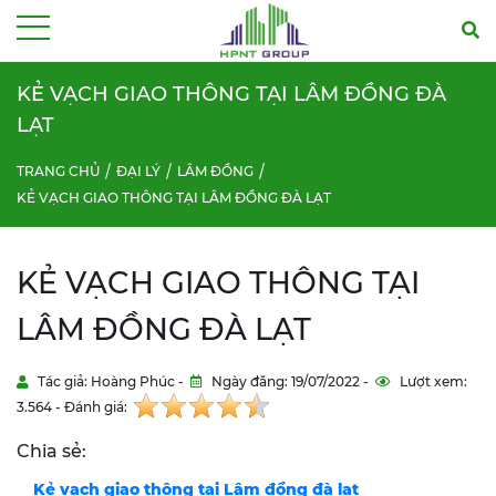
Menu
KẺ VẠCH GIAO THÔNG TẠI LÂM ĐỒNG ĐÀ
LẠT
TRANG CHỦ
ĐẠI LÝ
LÂM ĐỒNG
KẺ VẠCH GIAO THÔNG TẠI LÂM ĐỒNG ĐÀ LẠT
KẺ VẠCH GIAO THÔNG TẠI
LÂM ĐỒNG ĐÀ LẠT
Tác giả: Hoàng Phúc -
Ngày đăng: 19/07/2022 -
Lượt xem:
3.564 - Đánh giá:
Chia sẻ:
Kẻ vạch giao thông tại Lâm đồng đà lạt