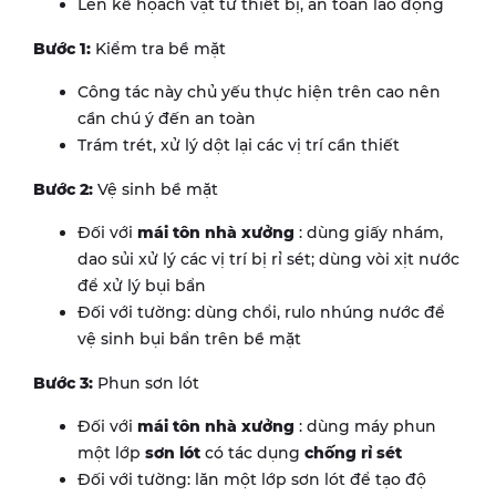
Lên kế họach vật tư thiết bị, an toàn lao động
Bước 1:
Kiểm tra bề mặt
Công tác này chủ yếu thực hiện trên cao nên
cần chú ý đến an toàn
Trám trét, xử lý dột lại các vị trí cần thiết
Bước 2:
Vệ sinh bề mặt
Đối với
mái tôn nhà xưởng
: dùng giấy nhám,
dao sủi xử lý các vị trí bị rỉ sét; dùng vòi xịt nước
để xử lý bụi bẩn
Đối với tường: dùng chổi, rulo nhúng nước để
vệ sinh bụi bẩn trên bề mặt
Bước 3:
Phun sơn lót
Đối với
mái tôn nhà xưởng
: dùng máy phun
một lớp
sơn lót
có tác dụng
chống rỉ sét
Đối với tường: lăn một lớp sơn lót để tạo độ