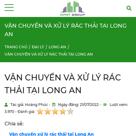
Menu
VẬN CHUYỂN VÀ XỬ LÝ RÁC THẢI TẠI LONG
AN
TRANG CHỦ
ĐẠI LÝ
LONG AN
VẬN CHUYỂN VÀ XỬ LÝ RÁC THẢI TẠI LONG AN
VẬN CHUYỂN VÀ XỬ LÝ RÁC
THẢI TẠI LONG AN
Tác giả: Hoàng Phúc -
Ngày đăng: 21/07/2022 -
Lượt xem:
3.970 - Đánh giá:
Chia sẻ:
Vận chuyển xử lý rác thải tại Long An