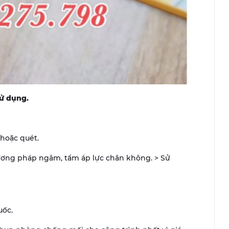
ử dụng.
hoặc quét.
ương pháp ngâm, tẩm áp lực chân không. > Sử
uốc.