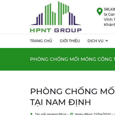
58LK8
la Ga
Vĩnh 
Khánh
TRANG CHỦ
GIỚI THIỆU
DỊCH VỤ
PHÒNG CHỐNG MỐI MÓNG CÔNG T
PHÒNG CHỐNG MỐI
TẠI NAM ĐỊNH
Tác giả: Hoàng Phúc -
Ngày đăng: 22/04/2022 -