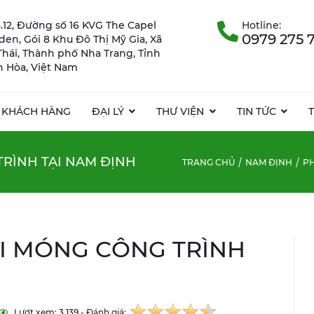
.12, Đường số 16 KVG The Capel
Hotline:
0979 275 
rden, Gói 8 Khu Đô Thị Mỹ Gia, Xã
Thái, Thành phố Nha Trang, Tỉnh
 Hòa, Việt Nam
KHÁCH HÀNG
ĐẠI LÝ
THƯ VIỆN
TIN TỨC
RÌNH TẠI NAM ĐỊNH
TRANG CHỦ
NAM ĐỊNH
PH
 MÓNG CÔNG TRÌNH
Lượt xem: 3.139 - Đánh giá: