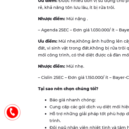
Ưu điểm:
Được nhiều đơn vị sử dụng cho p
rẻ, khả năng tồn lưu lâu, ít bị rửa trôi.
Nhược điểm:
Mùi nặng .
– Agenda 25EC – Đơn giá 1.030.000/ ít – Ba
Ưu điểm:
Mùi nhẹ,Không ảnh hưởng lên cây
đất, vi sinh vật trong đất.Không bị rửa trô
mối công trình, có thể diệt được cả đàn mối
Nhược điểm:
Mùi nhẹ.
– Cislin 25EC – Đơn giá 1.150.000/ ít – Bayer
Tại sao nên chọn chúng tôi?
Báo giá nhanh chóng:
Cung cấp các gói dịch vụ diệt mối hiệ
Hỗ trợ những giải pháp tốt phù hợp 
trình.
Đội ngũ nhân viên nhiệt tình và tâm h