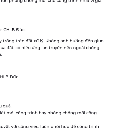
hun phòng chống mối cho công trình nhất vì giá
yer-CHLB Đức.
 trồng trên đất xử lý. Không ảnh hưởng đến giun
i qua đất. có hiệu ứng lan truyền nên ngoài chống
.
-CHLB Đức.
u quả.
diệt mối công trình hay phòng chống mối công
uyết với công việc, luôn phối hợp để công trình