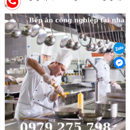
nha...