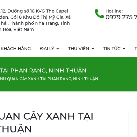
.12, Đường số 16 KVG The Capel
Hotline:
0979 275 
rden, Gói 8 Khu Đô Thị Mỹ Gia, Xã
Thái, Thành phố Nha Trang, Tỉnh
 Hòa, Việt Nam
KHÁCH HÀNG
ĐẠI LÝ
THƯ VIỆN
TIN TỨC
TẠI PHAN RANG, NINH THUẬN
NH QUAN CÂY XANH TẠI PHAN RANG, NINH THUẬN
AN CÂY XANH TẠI
 THUẬN