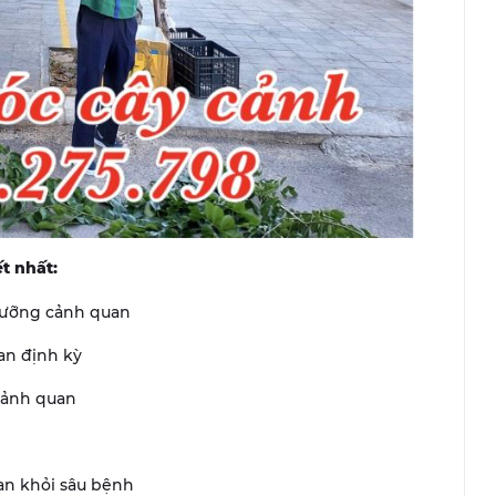
t nhất:
 dưỡng cảnh quan
an định kỳ
 cảnh quan
an khỏi sâu bệnh