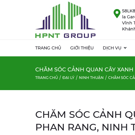
58LK8
la Ga
Vĩnh 
Khánh
TRANG CHỦ
GIỚI THIỆU
DỊCH VỤ
CHĂM SÓC CẢNH QUAN CÂY XANH 
TRANG CHỦ
ĐẠI LÝ
NINH THUẬN
CHĂM SÓC CẢ
CHĂM SÓC CẢNH QU
PHAN RANG, NINH