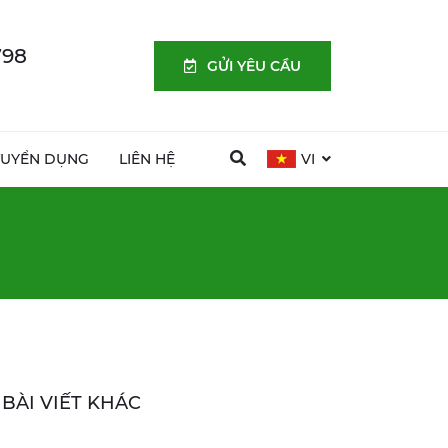
798
GỬI YÊU CẦU
TUYỂN DỤNG
LIÊN HỆ
VI
BÀI VIẾT KHÁC