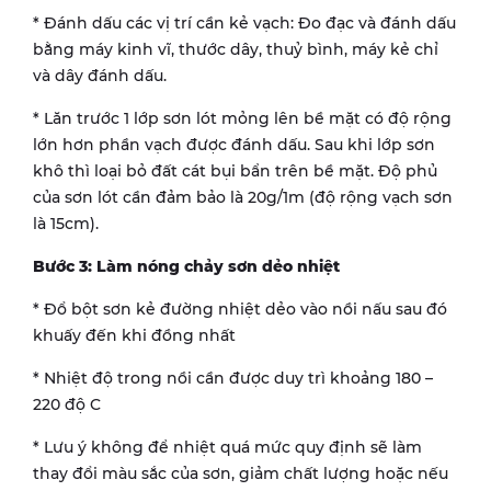
* Đánh dấu các vị trí cần kẻ vạch: Đo đạc và đánh dấu
bằng máy kinh vĩ, thước dây, thuỷ bình, máy kẻ chỉ
và dây đánh dấu.
* Lăn trước 1 lớp sơn lót mỏng lên bề mặt có độ rộng
lớn hơn phần vạch được đánh dấu. Sau khi lớp sơn
khô thì loại bỏ đất cát bụi bẩn trên bề mặt. Độ phủ
của sơn lót cần đảm bảo là 20g/1m (độ rộng vạch sơn
là 15cm).
Bước 3: Làm nóng chảy sơn dẻo nhiệt
* Đổ bột sơn kẻ đường nhiệt dẻo vào nồi nấu sau đó
khuấy đến khi đồng nhất
* Nhiệt độ trong nồi cần được duy trì khoảng 180 –
220 độ C
* Lưu ý không để nhiệt quá mức quy định sẽ làm
thay đổi màu sắc của sơn, giảm chất lượng hoặc nếu