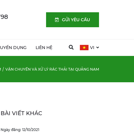
798
GỬI YÊU CẦU
TUYỂN DỤNG
LIÊN HỆ
VI
M
VẬN CHUYỂN VÀ XỬ LÝ RÁC THẢI TẠI QUẢNG NAM
BÀI VIẾT KHÁC
Ngày đăng: 12/10/2021