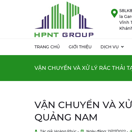
58LK8
la Ga
Vĩnh 
Khánh
TRANG CHỦ
GIỚI THIỆU
DỊCH VỤ
VẬN CHUYỂN VÀ XỬ LÝ RÁC THẢI 
VẬN CHUYỂN VÀ XỬ 
QUẢNG NAM
Tác giả: Hoàng Phúc -
Ngày đăng: 21/07/2022 -