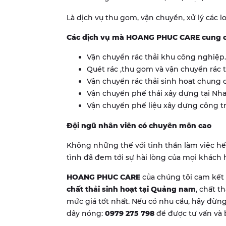
Là dịch vụ thu gom, vận chuyển, xử lý các l
Các dịch vụ mà HOANG PHUC CARE cung c
Vận chuyển rác thải khu công nghiệp.
Quét rác ,thu gom và vận chuyển rác t
Vận chuyển rác thải sinh hoạt chung c
Vận chuyển phế thải xây dựng tại Nh
Vận chuyển phế liệu xây dựng công t
Đội ngũ nhân viên có chuyên môn cao
Không những thế với tinh thần làm việc hết
tình đã đem tới sự hài lòng của mọi khách h
HOANG PHUC CARE
của chúng tôi cam kết
chất thải sinh hoạt tại
Quảng nam
, chất t
mức giá tốt nhất. Nếu có nhu cầu, hãy đừng
dây nóng:
0979 275 798
để được tư vấn và 