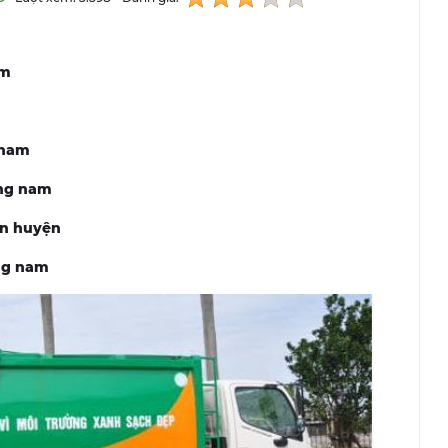
am
 nam
ng nam
ận huyện
g nam