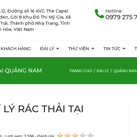
.12, Đường số 16 KVG The Capel
Hotline:
0979 275 
rden, Gói 8 Khu Đô Thị Mỹ Gia, Xã
Thái, Thành phố Nha Trang, Tỉnh
 Hòa, Việt Nam
KHÁCH HÀNG
ĐẠI LÝ
THƯ VIỆN
TIN TỨC
TẠI QUẢNG NAM
TRANG CHỦ
ĐẠI LÝ
QUẢNG NA
LÝ RÁC THẢI TẠI
Lượt xem: 3.598 - Đánh giá: