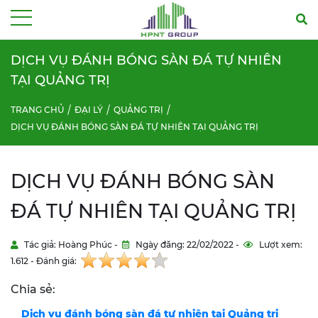
Menu
DỊCH VỤ ĐÁNH BÓNG SÀN ĐÁ TỰ NHIÊN
TẠI QUẢNG TRỊ
TRANG CHỦ
ĐẠI LÝ
QUẢNG TRỊ
DỊCH VỤ ĐÁNH BÓNG SÀN ĐÁ TỰ NHIÊN TẠI QUẢNG TRỊ
DỊCH VỤ ĐÁNH BÓNG SÀN
ĐÁ TỰ NHIÊN TẠI QUẢNG TRỊ
Tác giả: Hoàng Phúc -
Ngày đăng: 22/02/2022 -
Lượt xem:
1.612 - Đánh giá:
Chia sẻ:
Dịch vụ đánh bóng sàn đá tự nhiên tại Quảng
trị