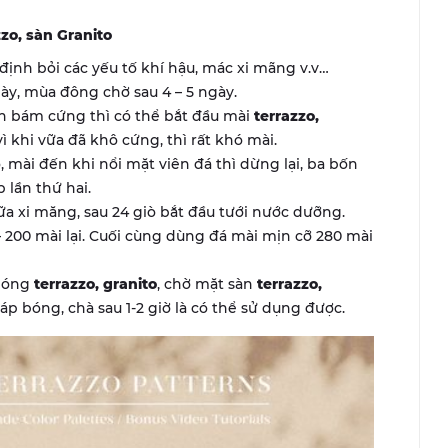
zo, sàn Granito
định bỏi các yếu tố khí hậu, mác xi mãng v.v…
ày, mùa đông chờ sau 4 – 5 ngày.
ân bám cứng thì có thể bắt đầu mài
terrazzo,
ì khi vữa đã khô cứng, thì rất khó mài.
, mài đến khi nổi mặt viên đá thì dừng lại, ba bốn
 lần thứ hai.
ữa xi măng, sau 24 giò bắt đầu tưới nước dưỡng.
– 200 mài lại. Cuối cùng dùng đá mài mịn cỡ 280 mài
 bóng
terrazzo, granito
, chờ mặt sàn
terrazzo,
p bóng, chà sau 1-2 giờ là có thể sử dụng được.