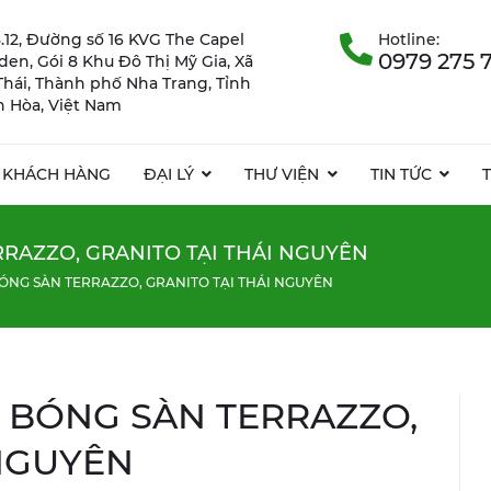
.12, Đường số 16 KVG The Capel
Hotline:
0979 275 
rden, Gói 8 Khu Đô Thị Mỹ Gia, Xã
Thái, Thành phố Nha Trang, Tỉnh
 Hòa, Việt Nam
KHÁCH HÀNG
ĐẠI LÝ
THƯ VIỆN
TIN TỨC
RAZZO, GRANITO TẠI THÁI NGUYÊN
ÓNG SÀN TERRAZZO, GRANITO TẠI THÁI NGUYÊN
 BÓNG SÀN TERRAZZO,
 NGUYÊN