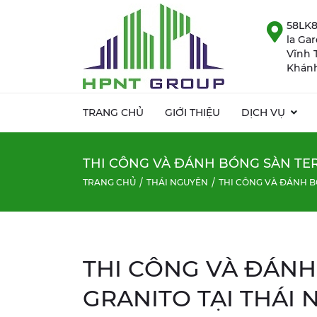
58LK8
la Ga
Vĩnh 
Khánh
TRANG CHỦ
GIỚI THIỆU
DỊCH VỤ
THI CÔNG VÀ ĐÁNH BÓNG SÀN TER
TRANG CHỦ
THÁI NGUYÊN
THI CÔNG VÀ ĐÁNH B
THI CÔNG VÀ ĐÁNH
GRANITO TẠI THÁI