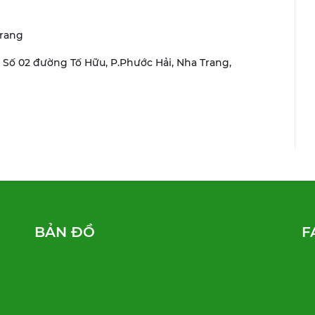
Trang
r, Số 02 đường Tố Hữu, P.Phước Hải, Nha Trang,
BẢN ĐỒ
F