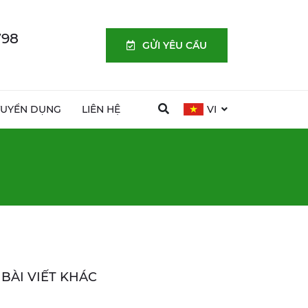
798
GỬI YÊU CẦU
TUYỂN DỤNG
LIÊN HỆ
VI
BÀI VIẾT KHÁC