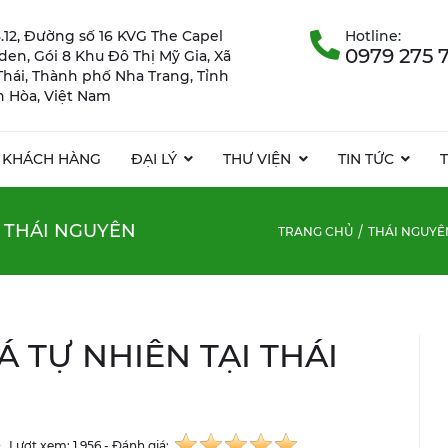
.12, Đường số 16 KVG The Capel
Hotline:
0979 275 
rden, Gói 8 Khu Đô Thị Mỹ Gia, Xã
Thái, Thành phố Nha Trang, Tỉnh
 Hòa, Việt Nam
KHÁCH HÀNG
ĐẠI LÝ
THƯ VIỆN
TIN TỨC
 THÁI NGUYÊN
TRANG CHỦ
THÁI NGUYÊ
 TỰ NHIÊN TẠI THÁI
Lượt xem: 1.956 - Đánh giá: