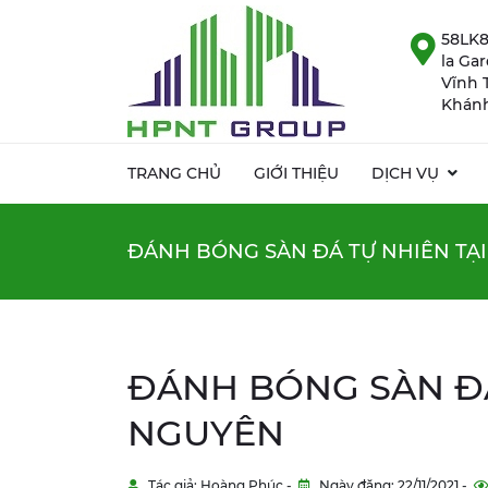
58LK8
la Ga
Vĩnh 
Khánh
TRANG CHỦ
GIỚI THIỆU
DỊCH VỤ
ĐÁNH BÓNG SÀN ĐÁ TỰ NHIÊN TẠI
ĐÁNH BÓNG SÀN ĐÁ
NGUYÊN
Tác giả: Hoàng Phúc -
Ngày đăng: 22/11/2021 -