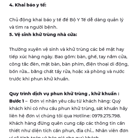
4. Khai báo y tế:
Chủ động khai báo y tế để Bộ Y Tế dễ dàng quản lý
và tìm ra người bệnh.
5. Vệ sinh khử trùng nhà cửa:
Thường xuyên vệ sinh và khử trùng các bề mặt hay
tiếp xúc hàng ngày. Bao gồm: bàn, ghế, tay nắm cửa,
công tắc đèn, mặt bàn, bàn phím, điện thoại di động,
bồn rửa... bằng chất tẩy rửa, hoặc xà phòng và nước
trước khi phun khử khuẩn.
Quy trình dịch vụ phun khử trùng , khử khuẩn :
Bước 1
– Đơn vị nhận yêu cầu từ khách hàng: Quý
khách khi có nhu cầu phun khử trùng, sát khuẩn hãy
liên hệ đơn vị chúng tôi qua Hotline: 0979.275.798.
Khách hàng đừng quên cung cấp các thông tin cần
thiết như diện tích cần phun, địa chỉ… Nhân viên đơn
vị sẽ tính toán và báo giá cho quý khách.