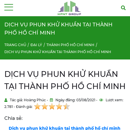
Menu
DỊCH VỤ PHUN KHỬ KHUẨN TẠI THÀNH
PHỐ HỒ CHÍ MINH
TRANG CHỦ
ĐẠI LÝ
THÀNH PHỐ HỒ CHÍ MINH
DỊCH VỤ PHUN KHỬ KHUẨN TẠI THÀNH PHỐ HỒ CHÍ MINH
DỊCH VỤ PHUN KHỬ KHUẨN
TẠI THÀNH PHỐ HỒ CHÍ MINH
Tác giả: Hoàng Phúc -
Ngày đăng: 03/08/2021 -
Lượt xem:
2.781 - Đánh giá:
Chia sẻ:
Dịch vụ phun khử khuẩn tại thành phố hồ chí minh