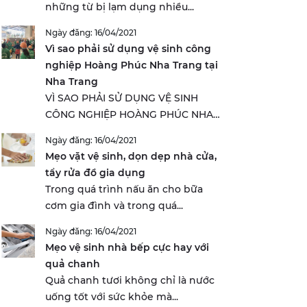
những từ bị lạm dụng nhiều...
Ngày đăng: 16/04/2021
Vì sao phải sử dụng vệ sinh công
nghiệp Hoàng Phúc Nha Trang tại
Nha Trang
VÌ SAO PHẢI SỬ DỤNG VỆ SINH
CÔNG NGHIỆP HOÀNG PHÚC NHA
TRANG...
Ngày đăng: 16/04/2021
Mẹo vặt vệ sinh, dọn dẹp nhà cửa,
tẩy rửa đồ gia dụng
Trong quá trình nấu ăn cho bữa
cơm gia đình và trong quá...
Ngày đăng: 16/04/2021
Mẹo vệ sinh nhà bếp cực hay với
quả chanh
Quả chanh tươi không chỉ là nước
uống tốt với sức khỏe mà...