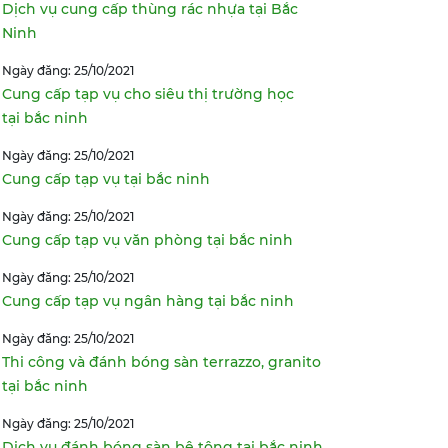
Dịch vụ cung cấp thùng rác nhựa tại Bắc
Ninh
Ngày đăng: 25/10/2021
Cung cấp tạp vụ cho siêu thị trường học
tại bắc ninh
Ngày đăng: 25/10/2021
Cung cấp tạp vụ tại bắc ninh
Ngày đăng: 25/10/2021
Cung cấp tạp vụ văn phòng tại bắc ninh
Ngày đăng: 25/10/2021
Cung cấp tạp vụ ngân hàng tại bắc ninh
Ngày đăng: 25/10/2021
Thi công và đánh bóng sàn terrazzo, granito
tại bắc ninh
Ngày đăng: 25/10/2021
Dịch vụ đánh bóng sàn bê tông tại bắc ninh