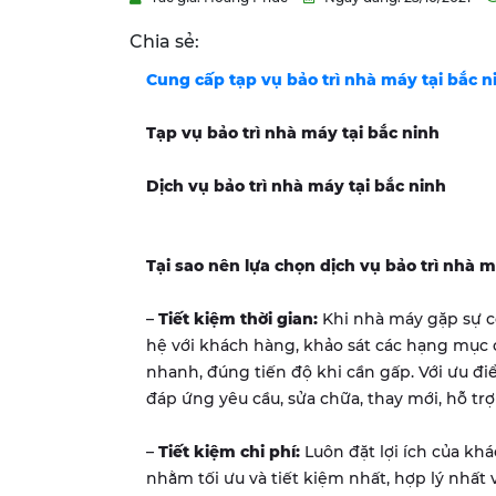
Chia sẻ:
Cung cấp tạp vụ bảo trì nhà máy tại
bắc n
Tạp vụ bảo trì nhà máy tại
bắc ninh
Dịch vụ bảo trì nhà máy tại
bắc ninh
Tại sao nên lựa chọn dịch vụ bảo trì nh
–
Tiết kiệm thời gian:
Khi nhà máy gặp sự cố
hệ với khách hàng, khảo sát các hạng mục
nhanh, đúng tiến độ khi cần gấp. Với ưu đi
đáp ứng yêu cầu, sửa chữa, thay mới, hỗ tr
–
Tiết kiệm chi phí:
Luôn đặt lợi ích của kh
nhằm tối ưu và tiết kiệm nhất, hợp lý nhất 