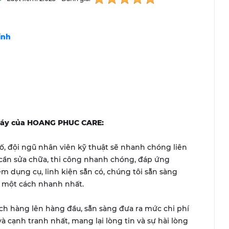
inh
à máy của HOANG PHUC CARE:
, đội ngũ nhân viên kỹ thuật sẽ nhanh chóng liên
 cần sửa chữa, thi công nhanh chóng, đáp ứng
ểm dụng cụ, linh kiện sẵn có, chúng tôi sẵn sàng
ợ một cách nhanh nhất.
ách hàng lên hàng đầu, sẵn sàng đưa ra mức chi phí
và cạnh tranh nhất, mang lại lòng tin và sự hài lòng