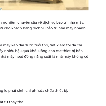
nh nghiệm chuyên sâu về dịch vụ bảo trì nhà máy,
tới cho khách hàng dịch vụ bảo trì nhà máy nhanh
 máy kéo dài được tuổi thọ, tiết kiệm tối đa chi
ây nhiều hậu quả khó lường cho các thiết bị bên
t nhà máy hoạt đông năng suất là nhà máy không có
g lo phát sinh chi phí sửa chữa thiết bị.
ật tư thay thế.