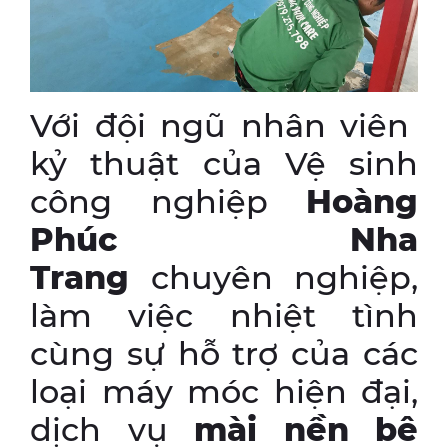
Với đội ngũ nhân viên
kỷ thuật của Vệ sinh
công nghiệp
Hoàng
Phúc Nha
Trang
chuyên nghiệp,
làm việc nhiệt tình
cùng sự hỗ trợ của các
loại máy móc hiện đại,
dịch vụ
mài nền bê