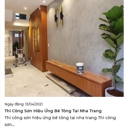
Ngày đăng: 13/04/2021
Thi Công Sơn Hiệu Ứng Bê Tông Tại Nha Trang
Thi công sơn hiệu ứng bê tông tại nha trang Thi công
sơn...