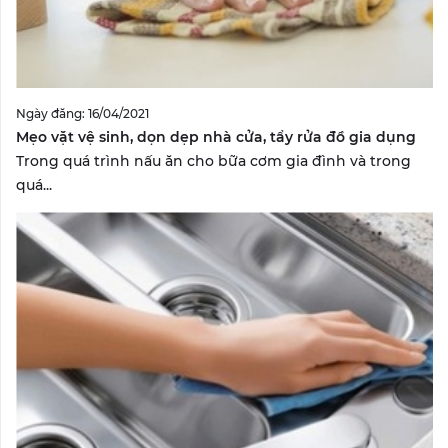
Ngày đăng: 16/04/2021
Mẹo vặt vệ sinh, dọn dẹp nhà cửa, tẩy rửa đồ gia dụng
Trong quá trình nấu ăn cho bữa cơm gia đình và trong
quá...