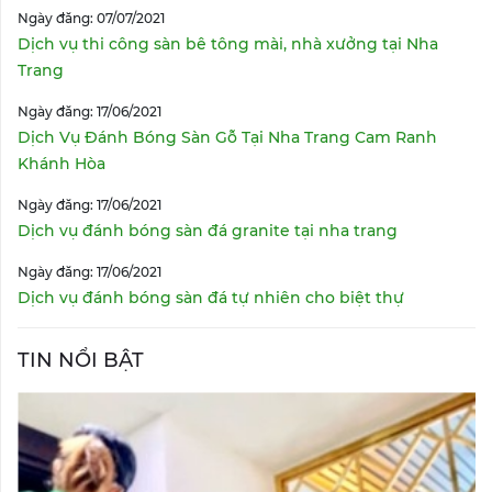
Ngày đăng: 07/07/2021
Dịch vụ thi công sàn bê tông mài, nhà xưởng tại Nha
Trang
Ngày đăng: 17/06/2021
Dịch Vụ Đánh Bóng Sàn Gỗ Tại Nha Trang Cam Ranh
Khánh Hòa
Ngày đăng: 17/06/2021
Dịch vụ đánh bóng sàn đá granite tại nha trang
Ngày đăng: 17/06/2021
Dịch vụ đánh bóng sàn đá tự nhiên cho biệt thự
TIN NỔI BẬT