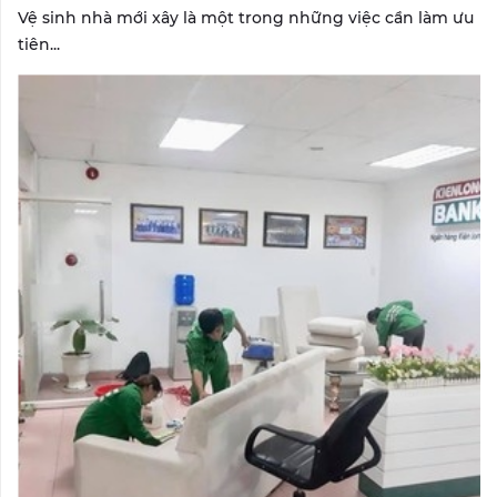
Vệ sinh nhà mới xây là một trong những việc cần làm ưu
tiên...