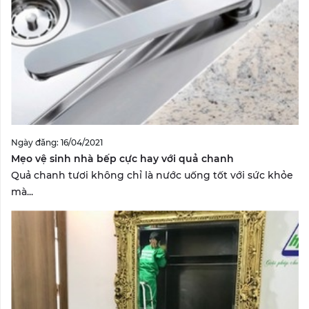
Ngày đăng: 16/04/2021
Mẹo vệ sinh nhà bếp cực hay với quả chanh
Quả chanh tươi không chỉ là nước uống tốt với sức khỏe
mà...