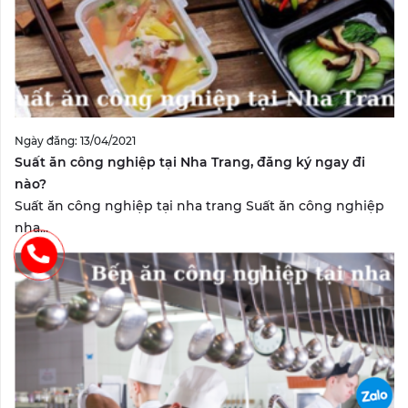
Ngày đăng: 13/04/2021
Suất ăn công nghiệp tại Nha Trang, đăng ký ngay đi
nào?
Suất ăn công nghiệp tại nha trang Suất ăn công nghiệp
nha...