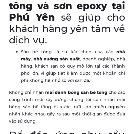
tông và sơn epoxy tại
Phú Yên
sẽ giúp cho
khách hàng yên tâm về
dịch vụ.
Sàn bê tông là sự lựa chọn của các
nhà
máy
,
nhà xưởng sản xuất
, doanh nghiệp, nhà
hàng, khách sạn có quy mô lớn tại các Thành
phố lớn, vì giúp tiết kiệm được một khoản chi
phí không hề nhỏ so với sàn đá.
Không chỉ nhận
mài đánh bóng sàn bê tông
cho các
công trình mới xây dựng, chúng tôi còn nhận mài
bóng sàn bê tông bị xước, nứt,…do nhiều nguyên
nhân khác nhau gây ra sau một thời gian được đưa
vào sử dụng.