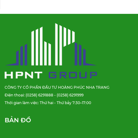
CÔNG TY CỔ PHẦN ĐẦU TƯ HOÀNG PHÚC NHA TRANG
Điện thoại: (0258) 6291888 - (0258) 6291999
Thời gian làm việc: Thứ hai - Thứ bảy 7:30–17:00
BẢN ĐỒ