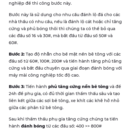
nghiệp để thi công bước này.
Bước này là sử dụng cho nhu cầu đánh lộ đá cho các
nhà thầu có nhu cầu, nếu là đánh lộ cát hoặc chỉ tăng
cứng và phủ bóng thôi thì chúng ta có thể bỏ qua
các đầu số 16 và 30#, mà bắt đầu từ đầu số 50# và
60#.
B
ước 2:
Tạo độ nhẵn cho bề mặt nền bê tông với các
đầu số từ 60#, 100#, 200# và tiến hành tăng phủ tăng
cứng và bắt đầu chuyển qua giai đoạn đánh bóng với
máy mài công nghiệp tốc độ cao.
B
ước 3:
Tiến hành
phủ tăng cứng nền bê tông
và để
24h để phụ gia, có đủ thời gian thẩm thấu sâu và tạo
liên kết giữa các sợi bê tông, xe khít các khẽ hở nhỏ
giữa các phân tử bê tông.
Sau khi thẩm thấu phụ gia tăng cứng chúng ta tiến
hành
đánh bóng
từ các đầu số: 400 >> 800#