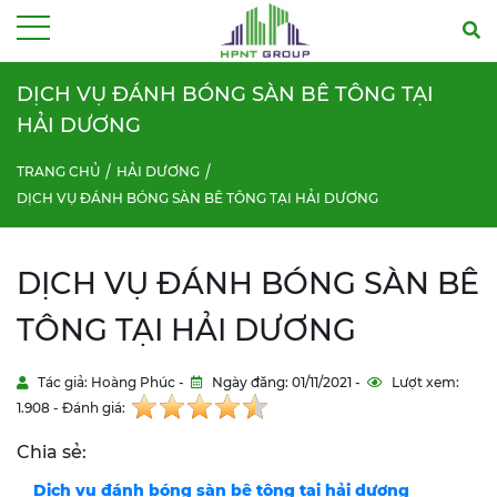
Menu
DỊCH VỤ ĐÁNH BÓNG SÀN BÊ TÔNG TẠI
HẢI DƯƠNG
TRANG CHỦ
HẢI DƯƠNG
DỊCH VỤ ĐÁNH BÓNG SÀN BÊ TÔNG TẠI HẢI DƯƠNG
DỊCH VỤ ĐÁNH BÓNG SÀN BÊ
TÔNG TẠI HẢI DƯƠNG
Tác giả: Hoàng Phúc -
Ngày đăng: 01/11/2021 -
Lượt xem:
1.908 - Đánh giá:
Chia sẻ:
Dịch vụ đánh bóng sàn bê tông tại hải dương