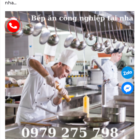
nha...