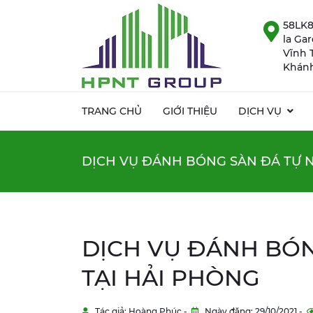
58LK8
la Ga
Vĩnh 
Khánh
TRANG CHỦ
GIỚI THIỆU
DỊCH VỤ
DỊCH VỤ ĐÁNH BÓNG SÀN ĐÁ TỰ N
DỊCH VỤ ĐÁNH BÓN
TẠI HẢI PHÒNG
Tác giả: Hoàng Phúc -
Ngày đăng: 29/10/2021 -