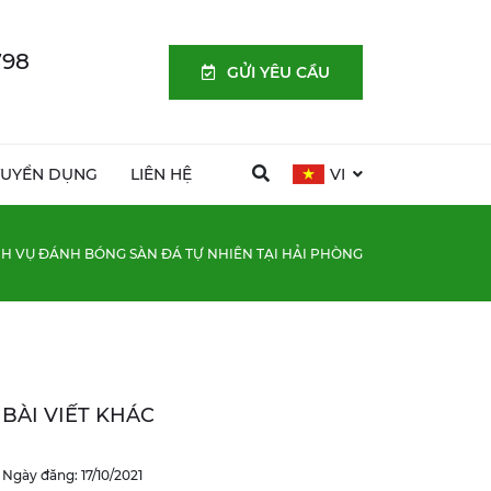
798
GỬI YÊU CẦU
TUYỂN DỤNG
LIÊN HỆ
VI
CH VỤ ĐÁNH BÓNG SÀN ĐÁ TỰ NHIÊN TẠI HẢI PHÒNG
BÀI VIẾT KHÁC
Ngày đăng: 17/10/2021