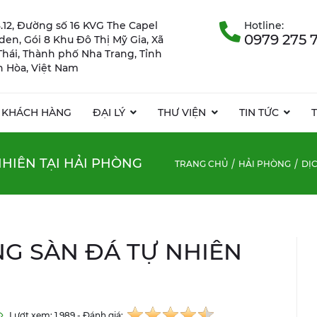
.12, Đường số 16 KVG The Capel
Hotline:
0979 275 
rden, Gói 8 Khu Đô Thị Mỹ Gia, Xã
Thái, Thành phố Nha Trang, Tỉnh
 Hòa, Việt Nam
KHÁCH HÀNG
ĐẠI LÝ
THƯ VIỆN
TIN TỨC
HIÊN TẠI HẢI PHÒNG
TRANG CHỦ
HẢI PHÒNG
DỊ
G SÀN ĐÁ TỰ NHIÊN
Lượt xem: 1.989 - Đánh giá: