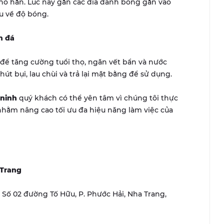
khô hẳn. Lúc này gắn các đĩa đánh bóng gắn vào
u về độ bóng.
n đá
ể tăng cường tuổi thọ, ngăn vết bẩn và nước
út bụi, lau chùi và trả lại mặt bằng để sử dụng.
 ninh
quý khách có thể yên tâm vì chúng tôi thực
 nhằm nâng cao tối ưu đa hiệu năng làm việc của
 Trang
r, Số 02 đường Tố Hữu, P. Phước Hải, Nha Trang,