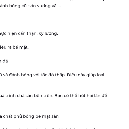
ánh bóng cũ, sơn vương vãi,...
ực hiện cẩn thận, kỹ lưỡng.
đều ra bề mặt.
n đá
0 và đánh bóng với tốc độ thấp. Điều này giúp loại
.
á trình chà sàn bên trên. Bạn có thể hút hai lần để
óa chất phủ bóng bề mặt sàn