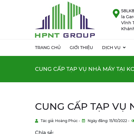
58LK8
la Ga
Vĩnh 
Khánh
TRANG CHỦ
GIỚI THIỆU
DỊCH VỤ
CUNG CẤP TẠP VỤ NHÀ MÁY TẠI K
CUNG CẤP TẠP VỤ 
Tác giả: Hoàng Phúc -
Ngày đăng: 15/10/2022 -
Chia sẻ: