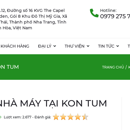
.12, Đường số 16 KVG The Capel
Hotline:
0979 275 
rden, Gói 8 Khu Đô Thị Mỹ Gia, Xã
Thái, Thành phố Nha Trang, Tỉnh
 Hòa, Việt Nam
KHÁCH HÀNG
ĐẠI LÝ
THƯ VIỆN
TIN TỨC
ON TUM
TRANG CHỦ
NHÀ MÁY TẠI KON TUM
Lượt xem: 2.677 - Đánh giá: