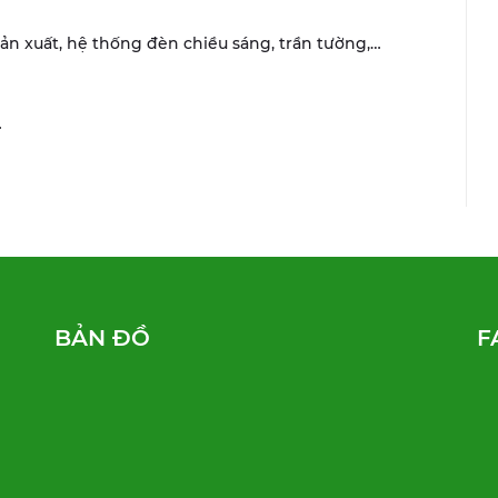
sản xuất, hệ thống đèn chiều sáng, trần tường,…
…
BẢN ĐỒ
F