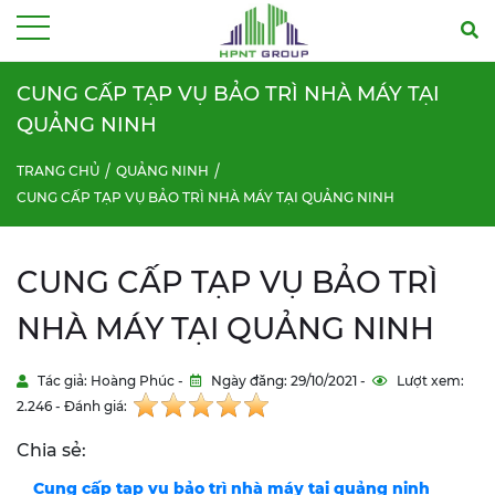
Menu
CUNG CẤP TẠP VỤ BẢO TRÌ NHÀ MÁY TẠI
QUẢNG NINH
TRANG CHỦ
QUẢNG NINH
CUNG CẤP TẠP VỤ BẢO TRÌ NHÀ MÁY TẠI QUẢNG NINH
CUNG CẤP TẠP VỤ BẢO TRÌ
NHÀ MÁY TẠI QUẢNG NINH
Tác giả: Hoàng Phúc -
Ngày đăng: 29/10/2021 -
Lượt xem:
2.246 - Đánh giá:
Chia sẻ:
Cung cấp tạp vụ bảo trì nhà máy tại
quảng ninh