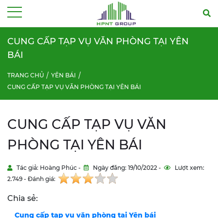
Menu
CUNG CẤP TẠP VỤ VĂN PHÒNG TẠI YÊN
BÁI
TRANG CHỦ
YÊN BÁI
CUNG CẤP TẠP VỤ VĂN PHÒNG TẠI YÊN BÁI
CUNG CẤP TẠP VỤ VĂN
PHÒNG TẠI YÊN BÁI
Tác giả: Hoàng Phúc -
Ngày đăng: 19/10/2022 -
Lượt xem:
2.749 - Đánh giá:
Chia sẻ:
Cung cấp tạp vụ văn phòng tại
Yên bái