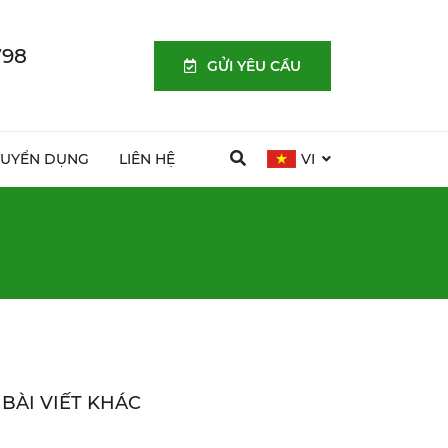
798
GỬI YÊU CẦU
TUYỂN DỤNG
LIÊN HỆ
VI
BÀI VIẾT KHÁC