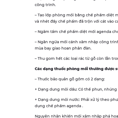
công trình.
– Tạo lớp phòng mối bằng chế phẩm diệt mố
và nhét đầy chế phẩm đã trộn với cát vào c
– Ngâm tẩm chế phẩm diệt mối agenda cho t
– Ngăn ngừa mối cánh xâm nhập công trình
mùa bay giao hoan phân đàn.
– Thu gom hết các loại rác từ gỗ còn lẫn t
Các dạng thuốc phòng mối thường được s
– Thuốc bảo quản gỗ gồm có 2 dạng:
+ Dạng dung môi dầu: Có thể phun, nhúng 
+ Dạng dung môi nước: Phải xử lý theo ph
dụng chế phầm agenda .
Nguyên nhân khiến mối xâm nhập phá hoại