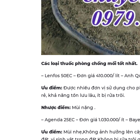
Các loại thuốc phòng chống mối tốt nhất.
– Lenfos 50EC – Đơn giá 410.000/ lít – Anh Q
Ưu điểm:
Được nhiều đơn vị sử dụng cho p
rẻ, khả năng tồn lưu lâu, ít bị rửa trôi.
Nhược điểm:
Mùi nặng .
– Agenda 25EC – Đơn giá 1.030.000/ ít – Ba
Ưu điểm:
Mùi nhẹ,Không ảnh hưởng lên cây
đất, vi sinh vật trong đất.Không bị rửa trô