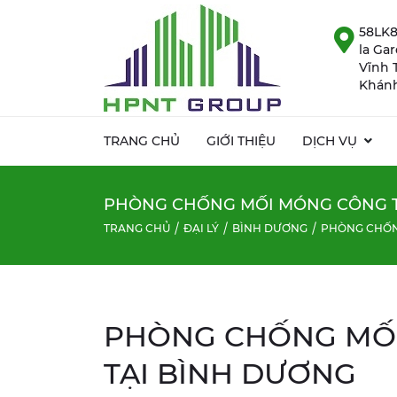
58LK8
la Ga
Vĩnh 
Khánh
TRANG CHỦ
GIỚI THIỆU
DỊCH VỤ
PHÒNG CHỐNG MỐI MÓNG CÔNG T
TRANG CHỦ
ĐẠI LÝ
BÌNH DƯƠNG
PHÒNG CHỐN
PHÒNG CHỐNG MỐI
TẠI BÌNH DƯƠNG