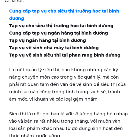
Chia sẻ:
Cung cấp tạp vụ cho siêu thị trường học tại
bình
dương
Tạp vụ cho siêu thị trường học tại
bình dương
Cung cấp tạp vụ ngân hàng tại
bình dương
Tạp vụ ngân hàng tại
bình dương
Tạp vụ vệ sinh nhà máy tại
bình dương
Tạp vụ vệ sinh siêu thị tại
phan rang
bình dương
Là một quản lý siêu thị, bạn không những cần kỹ
năng chuyên môn cao trong việc quản lý, mà còn
phải rất quan tâm đến vấn đề vệ sinh để siêu thị của
mình lúc nào cũng trong tình trạng sạch sẽ, tránh
ẩm mốc, vi khuẩn và các loại gặm nhấm.
Siêu thị là một nơi bán lẻ với số lượng hàng hóa nhập
vào và bán ra rất nhiều trong tháng. Với muôn vàn
loại sản phẩm khác nhau từ đồ dùng sinh hoạt đến
thực phẩm, nước uống…