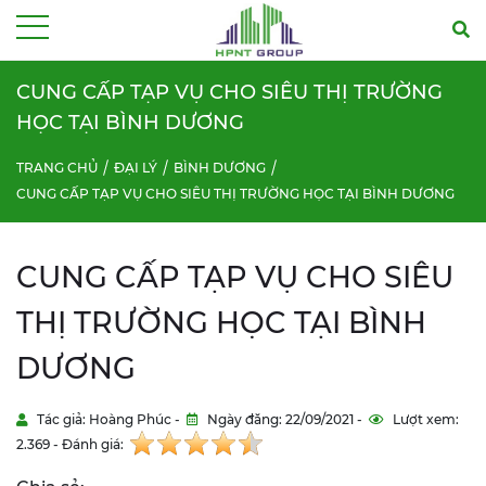
Menu
CUNG CẤP TẠP VỤ CHO SIÊU THỊ TRƯỜNG
HỌC TẠI BÌNH DƯƠNG
TRANG CHỦ
ĐẠI LÝ
BÌNH DƯƠNG
CUNG CẤP TẠP VỤ CHO SIÊU THỊ TRƯỜNG HỌC TẠI BÌNH DƯƠNG
CUNG CẤP TẠP VỤ CHO SIÊU
THỊ TRƯỜNG HỌC TẠI BÌNH
DƯƠNG
Tác giả: Hoàng Phúc -
Ngày đăng: 22/09/2021 -
Lượt xem:
2.369 - Đánh giá: