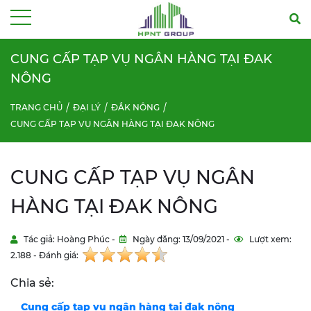
Menu
CUNG CẤP TẠP VỤ NGÂN HÀNG TẠI ĐAK
NÔNG
TRANG CHỦ
ĐẠI LÝ
ĐẮK NÔNG
CUNG CẤP TẠP VỤ NGÂN HÀNG TẠI ĐAK NÔNG
CUNG CẤP TẠP VỤ NGÂN
HÀNG TẠI ĐAK NÔNG
Tác giả: Hoàng Phúc -
Ngày đăng: 13/09/2021 -
Lượt xem:
2.188 - Đánh giá:
Chia sẻ:
Cung cấp tạp vụ ngân hàng tại
đak nông