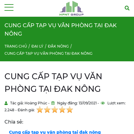
Menu
CUNG CẤP TẠP VỤ VĂN PHÒNG TẠI ĐAK
NÔNG
TRANG CHỦ
ĐẠI LÝ
ĐẮK NÔNG
CUNG CẤP TẠP VỤ VĂN PHÒNG TẠI ĐAK NÔNG
CUNG CẤP TẠP VỤ VĂN
PHÒNG TẠI ĐAK NÔNG
Tác giả: Hoàng Phúc -
Ngày đăng: 13/09/2021 -
Lượt xem:
2.248 - Đánh giá:
Chia sẻ:
Cung cấp tạp vụ văn phòng tại
đak nông