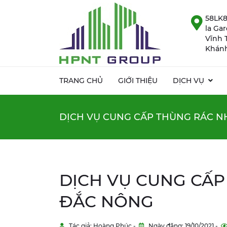
58LK8
la Ga
Vĩnh 
Khánh
TRANG CHỦ
GIỚI THIỆU
DỊCH VỤ
DỊCH VỤ CUNG CẤP THÙNG RÁC N
DỊCH VỤ CUNG CẤP
ĐẮC NÔNG
Tác giả: Hoàng Phúc -
Ngày đăng: 19/10/2021 -