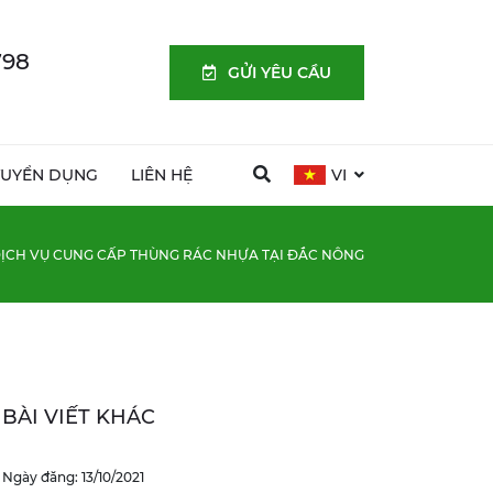
798
GỬI YÊU CẦU
TUYỂN DỤNG
LIÊN HỆ
VI
ỊCH VỤ CUNG CẤP THÙNG RÁC NHỰA TẠI ĐẮC NÔNG
BÀI VIẾT KHÁC
Ngày đăng: 13/10/2021