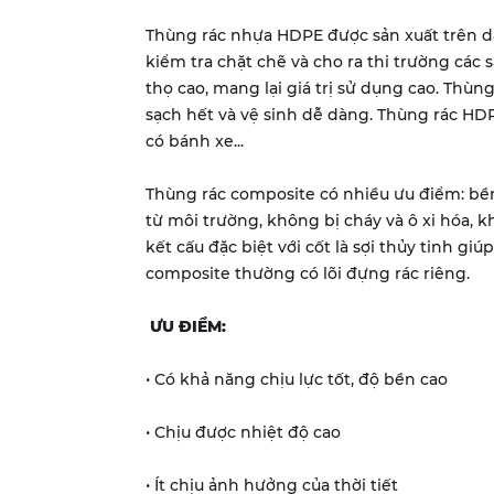
Thùng rác nhựa HDPE được sản xuất trên dâ
kiểm tra chặt chẽ và cho ra thi trường các
thọ cao, mang lại giá trị sử dụng cao. Thù
sạch hết và vệ sinh dễ dàng. Thùng rác HD
có bánh xe...
Thùng rác composite có nhiều ưu điểm: bền
từ môi trường, không bị cháy và ô xi hóa, 
kết cấu đặc biệt với cốt là sợi thủy tinh gi
composite thường có lõi đựng rác riêng.
ƯU ĐIỂM:
• Có khả năng chịu lực tốt, độ bền cao
• Chịu được nhiệt độ cao
• Ít chịu ảnh hưởng của thời tiết