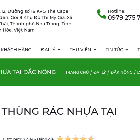
.12, Đường số 16 KVG The Capel
Hotline:
0979 275 
rden, Gói 8 Khu Đô Thị Mỹ Gia, Xã
Thái, Thành phố Nha Trang, Tỉnh
 Hòa, Việt Nam
KHÁCH HÀNG
ĐẠI LÝ
THƯ VIỆN
TIN TỨC
HỰA TẠI ĐẮC NÔNG
TRANG CHỦ
ĐẠI LÝ
ĐẮK NÔNG
D
 THÙNG RÁC NHỰA TẠI
Lượt xem: 2.494 - Đánh giá: