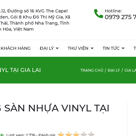
.12, Đường số 16 KVG The Capel
Hotline:
0979 275 
rden, Gói 8 Khu Đô Thị Mỹ Gia, Xã
Thái, Thành phố Nha Trang, Tỉnh
 Hòa, Việt Nam
KHÁCH HÀNG
ĐẠI LÝ
THƯ VIỆN
TIN TỨC
L TẠI GIA LAI
TRANG CHỦ
ĐẠI LÝ
GIA L
 SÀN NHỰA VINYL TẠI
Lượt xem: 2.776 - Đánh giá: