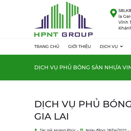
58LK8
la Ga
Vĩnh 
Khánh
TRANG CHỦ
GIỚI THIỆU
DỊCH VỤ
DỊCH VỤ PHỦ BÓNG SÀN NHỰA VINY
DỊCH VỤ PHỦ BÓNG
GIA LAI
Tác giả: Hoàng Phúc -
Ngày đăng: 28/04/2022 -