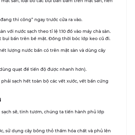
 mặt sàn, loại bỏ các bụi bẩn bám trên mặt sàn, nên
ang thi công” ngay trước cửa ra vào.
với nước sạch theo tỉ lệ 1:10 đổ vào máy chà sàn.
 bụi bẩn trên bề mặt. Đồng thời bóc lớp keo cũ đi.
t lượng nước bẩn có trên mặt sàn và dùng cây
dùng quạt để tiến độ được nhanh hơn).
 phải sạch hết toàn bộ các vết xước, vết bẩn cứng
i
sạch sẽ, tinh tươm, chúng ta tiến hành phủ lớp
c, sử dụng cây bông thỏ thấm hóa chất và phủ lên