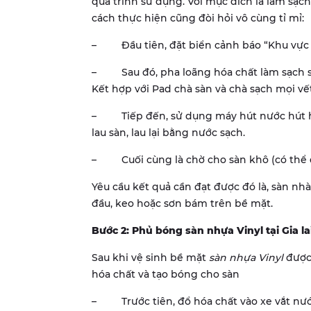
quá trình sử dụng. Với mục đích là làm sạch
cách thực hiện cũng đòi hỏi vô cùng tỉ mỉ:
– Đầu tiên, đặt biển cảnh báo “Khu vực đ
– Sau đó, pha loãng hóa chất làm sạch sàn 
Kết hợp với Pad chà sàn và chà sạch mọi vết
– Tiếp đến, sử dụng máy hút nước hút hế
lau sàn, lau lại bằng nước sạch.
– Cuối cùng là chờ cho sàn khô (có thể 
Yêu cầu kết quả cần đạt được đó là, sàn nhà
đầu, keo hoặc sơn bám trên bề mặt.
Bước 2: Phủ bóng sàn nhựa Vinyl tại Gia la
Sau khi vệ sinh bề mặt
sàn nhựa Vinyl
được 
hóa chất và tạo bóng cho sàn
– Trước tiên, đổ hóa chất vào xe vắt nướ