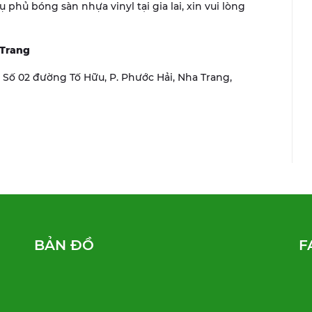
hủ bóng sàn nhựa vinyl tại gia lai, xin vui lòng
 Trang
r, Số 02 đường Tố Hữu, P. Phước Hải, Nha Trang,
BẢN ĐỒ
F