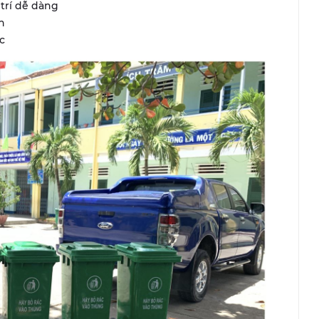
 trí dễ dàng
h
c