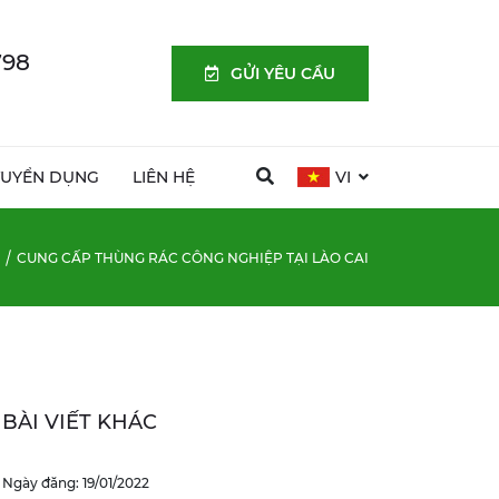
798
GỬI YÊU CẦU
TUYỂN DỤNG
LIÊN HỆ
VI
CUNG CẤP THÙNG RÁC CÔNG NGHIỆP TẠI LÀO CAI
BÀI VIẾT KHÁC
Ngày đăng: 19/01/2022