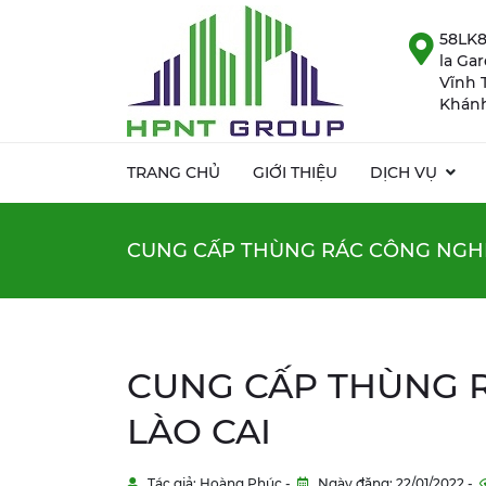
58LK8
la Ga
Vĩnh 
Khánh
TRANG CHỦ
GIỚI THIỆU
DỊCH VỤ
CUNG CẤP THÙNG RÁC CÔNG NGHIỆ
CUNG CẤP THÙNG R
LÀO CAI
Tác giả: Hoàng Phúc -
Ngày đăng: 22/01/2022 -