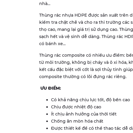
nhà…
Thùng rác nhựa HDPE được sản xuất trên dâ
kiểm tra chặt chẽ và cho ra thi trường các
thọ cao, mang lại giá trị sử dụng cao. Thù
sạch hết và vệ sinh dễ dàng. Thùng rác HD
có bánh xe...
Thùng rác composite có nhiều ưu điểm: bền
từ môi trường, không bị cháy và ô xi hóa, 
kết cấu đặc biệt với cốt là sợi thủy tinh gi
composite thường có lõi đựng rác riêng.
ƯU ĐIỂM:
Có khả năng chịu lực tốt, độ bền cao
Chịu được nhiệt độ cao
Ít chịu ảnh hưởng của thời tiết
Chống ăn mòn hóa chất
Được thiết kế để có thể thao tác dễ 