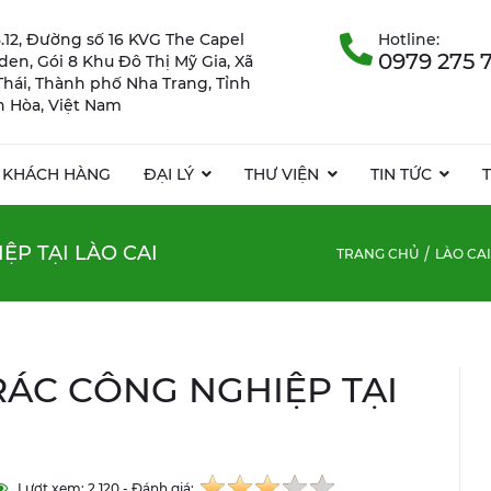
.12, Đường số 16 KVG The Capel
Hotline:
0979 275 
rden, Gói 8 Khu Đô Thị Mỹ Gia, Xã
Thái, Thành phố Nha Trang, Tỉnh
 Hòa, Việt Nam
KHÁCH HÀNG
ĐẠI LÝ
THƯ VIỆN
TIN TỨC
P TẠI LÀO CAI
TRANG CHỦ
LÀO CAI
ÁC CÔNG NGHIỆP TẠI
Lượt xem: 2.120 - Đánh giá: