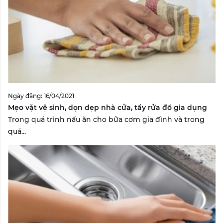
Ngày đăng: 16/04/2021
Mẹo vặt vệ sinh, dọn dẹp nhà cửa, tẩy rửa đồ gia dụng
Trong quá trình nấu ăn cho bữa cơm gia đình và trong
quá...