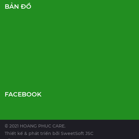
BẢN ĐỒ
FACEBOOK
© 2021 HOANG PHUC CARE.
Thiết kế & phát triển bởi
SweetSoft JSC