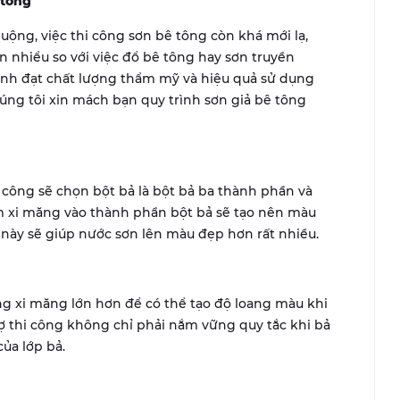
 tông
uộng, việc thi công sơn bê tông còn khá mới lạ,
 nhiểu so với việc đổ bê tông hay sơn truyền
rình đạt chất lượng thẩm mỹ và hiệu quả sử dụng
ng tôi xin mách bạn quy trình sơn giả bê tông
i công sẽ chọn bột bả là bột bả ba thành phần và
m xi măng vào thành phần bột bả sẽ tạo nên màu
 này sẽ giúp nước sơn lên màu đẹp hơn rất nhiều.
g xi măng lớn hơn để có thể tạo độ loang màu khi
ợ thi công không chỉ phải nắm vững quy tắc khi bả
ủa lớp bả.