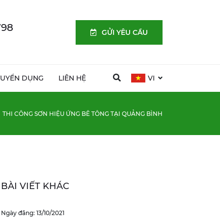
798
GỬI YÊU CẦU
TUYỂN DỤNG
LIÊN HỆ
VI
THI CÔNG SƠN HIỆU ỨNG BÊ TÔNG TẠI QUẢNG BÌNH
BÀI VIẾT KHÁC
Ngày đăng: 13/10/2021