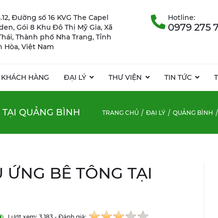
.12, Đường số 16 KVG The Capel
Hotline:
0979 275 
rden, Gói 8 Khu Đô Thị Mỹ Gia, Xã
Thái, Thành phố Nha Trang, Tỉnh
 Hòa, Việt Nam
KHÁCH HÀNG
ĐẠI LÝ
THƯ VIỆN
TIN TỨC
 TẠI QUẢNG BÌNH
TRANG CHỦ
ĐẠI LÝ
QUẢNG BÌNH
U ỨNG BÊ TÔNG TẠI
Lượt xem: 3.183 - Đánh giá: