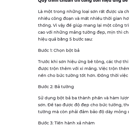
Quy trình chuẩn thi công sơn hiệu ứng bê
Là một trong những loại sơn rất được ưa ch
nhiều công đoạn và mất nhiều thời gian hơn
thống. Vì vậy để giúp mang lại một công t
cao với những mảng tường đẹp, mịn thì chú
hiệu quả bằng 5 bước sau:
Bước 1: Chọn bột bả
Trước khi sơn hiệu ứng bê tông, các thợ th
được trộn thêm với xi măng. Việc trộn thê
nền cho bức tường tốt hơn. Đồng thời việc
Bước 2: Bả tường
Sử dụng bột bả ba thành phần và hàm lượn
sơn. Để tạo được độ đẹp cho bức tường, th
tường mà còn phải đảm bảo độ dày mỏng c
Bước 3: Tiến hành xả nhám