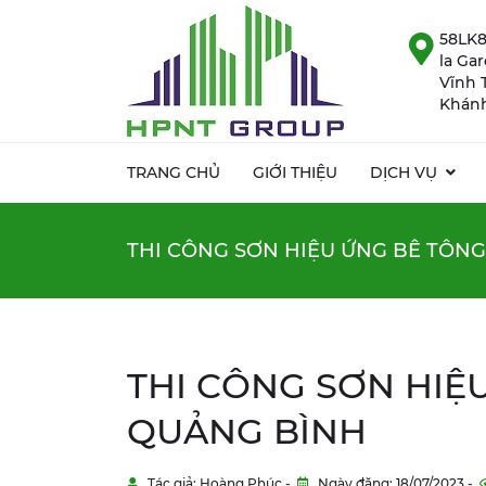
58LK8
la Ga
Vĩnh 
Khánh
TRANG CHỦ
GIỚI THIỆU
DỊCH VỤ
THI CÔNG SƠN HIỆU ỨNG BÊ TÔNG
THI CÔNG SƠN HIỆ
QUẢNG BÌNH
Tác giả: Hoàng Phúc -
Ngày đăng: 18/07/2023 -