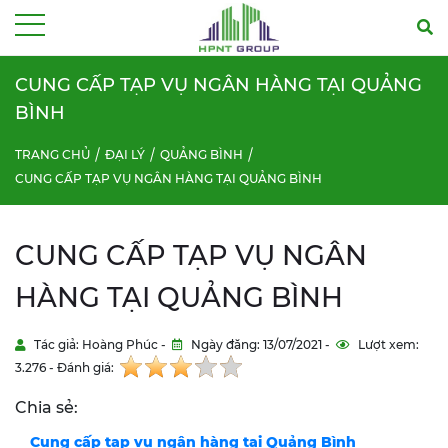
Menu
CUNG CẤP TẠP VỤ NGÂN HÀNG TẠI QUẢNG
BÌNH
TRANG CHỦ
ĐẠI LÝ
QUẢNG BÌNH
CUNG CẤP TẠP VỤ NGÂN HÀNG TẠI QUẢNG BÌNH
CUNG CẤP TẠP VỤ NGÂN
HÀNG TẠI QUẢNG BÌNH
Tác giả: Hoàng Phúc -
Ngày đăng: 13/07/2021 -
Lượt xem:
3.276 - Đánh giá:
Chia sẻ:
Cung cấp tạp vụ ngân hàng tại
Quảng Bình