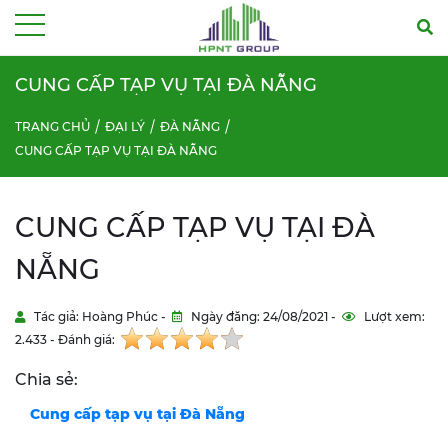
Menu
CUNG CẤP TẠP VỤ TẠI ĐÀ NẴNG
TRANG CHỦ
ĐẠI LÝ
ĐÀ NẴNG
CUNG CẤP TẠP VỤ TẠI ĐÀ NẴNG
CUNG CẤP TẠP VỤ TẠI ĐÀ
NẴNG
Tác giả: Hoàng Phúc -
Ngày đăng: 24/08/2021 -
Lượt xem:
2.433 - Đánh giá:
Chia sẻ:
Cung cấp tạp vụ tại Đà Nẵng