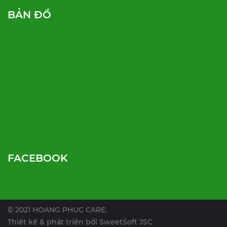
BẢN ĐỒ
FACEBOOK
© 2021 HOANG PHUC CARE.
Thiết kế & phát triển bởi
SweetSoft JSC