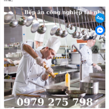
nha...