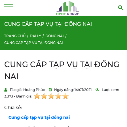
Menu
CUNG CẤP TẠP VỤ TẠI ĐỒNG NAI
TRANG CHỦ
ĐẠI LÝ
ĐỒNG NAI
CUNG CẤP TẠP VỤ TẠI ĐỒNG NAI
CUNG CẤP TẠP VỤ TẠI ĐỒNG
NAI
Tác giả: Hoàng Phúc -
Ngày đăng: 14/07/2021 -
Lượt xem:
3.373 - Đánh giá:
Chia sẻ:
Cung cấp tạp vụ tại đồng nai