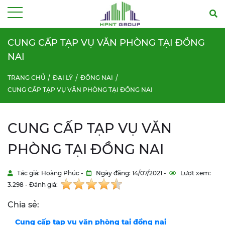
Menu
CUNG CẤP TẠP VỤ VĂN PHÒNG TẠI ĐỒNG
NAI
TRANG CHỦ
ĐẠI LÝ
ĐỒNG NAI
CUNG CẤP TẠP VỤ VĂN PHÒNG TẠI ĐỒNG NAI
CUNG CẤP TẠP VỤ VĂN
PHÒNG TẠI ĐỒNG NAI
Tác giả: Hoàng Phúc -
Ngày đăng: 14/07/2021 -
Lượt xem:
3.298 - Đánh giá:
Chia sẻ:
Cung cấp tạp vụ văn phòng tại đồng nai