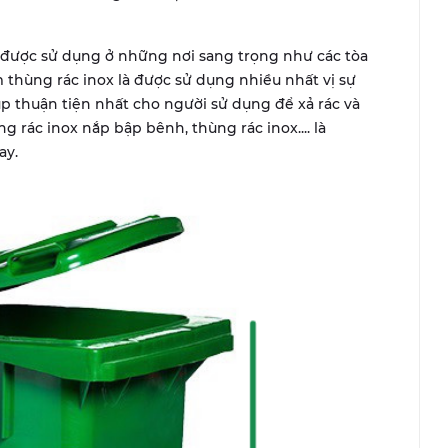
x được sử dụng ở những nơi sang trọng như các tòa
 thùng rác inox là được sử dụng nhiều nhất vị sự
úp thuận tiện nhất cho người sử dụng để xả rác và
g rác inox nắp bập bênh, thùng rác inox.... là
ay.