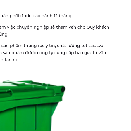
phân phối được bảo hành 12 tháng.
 làm việc chuyên nghiệp sẽ tham vấn cho Quý khách
ùng.
sản phẩm thùng rác y tín, chất lượng tốt tại…..và
a sản phẩm được công ty cung cấp báo giá, tư vấn
n tận nơi.