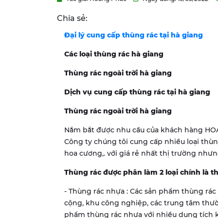
Chia sẻ:
Đại lý cung cấp thùng rác tại hà giang
Các loại thùng rác hà giang
Thùng rác ngoài trời hà giang
Dịch vụ cung cấp thùng rác tại hà giang
Thùng rác ngoài trời hà giang
Nắm bắt được nhu cầu của khách hàng HOA
Công ty chúng tôi cung cấp nhiều loại thùn
hoa cương,. với giá rẻ nhất thị trường như
Thùng rác được phân làm 2 loại chính là t
- Thùng rác nhựa : Các sản phẩm thùng rác
cộng, khu công nghiệp, các trung tâm thư
phẩm thùng rác nhựa với nhiều dung tích khác