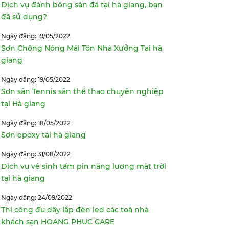
Dịch vụ đánh bóng sàn đá tại hà giang, bạn
đã sử dụng?
Ngày đăng: 19/05/2022
Sơn Chống Nóng Mái Tôn Nhà Xưởng Tại hà
giang
Ngày đăng: 19/05/2022
Sơn sân Tennis sân thể thao chuyên nghiệp
tại Hà giang
Ngày đăng: 18/05/2022
Sơn epoxy tại hà giang
Ngày đăng: 31/08/2022
Dịch vụ vệ sinh tấm pin năng lượng mặt trời
tại hà giang
Ngày đăng: 24/09/2022
Thi công đu dây lắp đèn led các toà nhà
khách sạn HOANG PHUC CARE