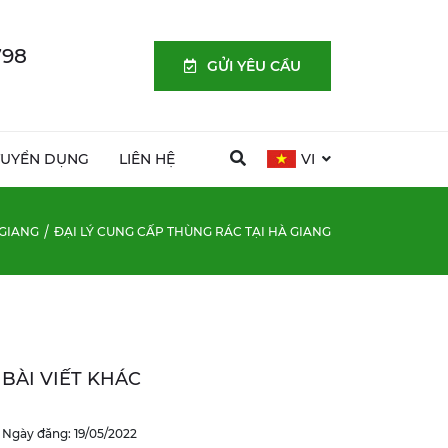
798
GỬI YÊU CẦU
TUYỂN DỤNG
LIÊN HỆ
VI
GIANG
ĐẠI LÝ CUNG CẤP THÙNG RÁC TẠI HÀ GIANG
BÀI VIẾT KHÁC
Ngày đăng: 19/05/2022