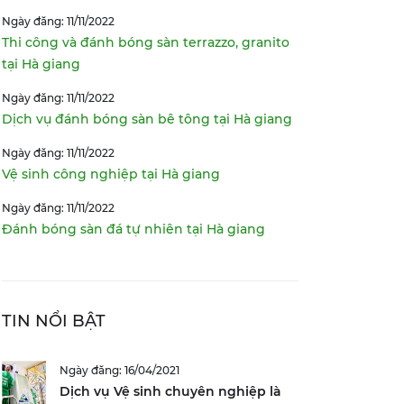
Ngày đăng: 11/11/2022
Thi công và đánh bóng sàn terrazzo, granito
tại Hà giang
Ngày đăng: 11/11/2022
Dịch vụ đánh bóng sàn bê tông tại Hà giang
Ngày đăng: 11/11/2022
Vệ sinh công nghiệp tại Hà giang
Ngày đăng: 11/11/2022
Đánh bóng sàn đá tự nhiên tại Hà giang
TIN NỔI BẬT
Ngày đăng: 16/04/2021
Dịch vụ Vệ sinh chuyên nghiệp là