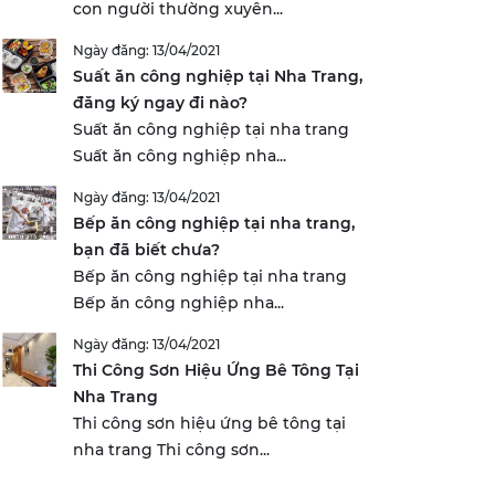
con người thường xuyên...
Ngày đăng: 13/04/2021
Suất ăn công nghiệp tại Nha Trang,
đăng ký ngay đi nào?
Suất ăn công nghiệp tại nha trang
Suất ăn công nghiệp nha...
Ngày đăng: 13/04/2021
Bếp ăn công nghiệp tại nha trang,
bạn đã biết chưa?
Bếp ăn công nghiệp tại nha trang
Bếp ăn công nghiệp nha...
Ngày đăng: 13/04/2021
Thi Công Sơn Hiệu Ứng Bê Tông Tại
Nha Trang
Thi công sơn hiệu ứng bê tông tại
nha trang Thi công sơn...