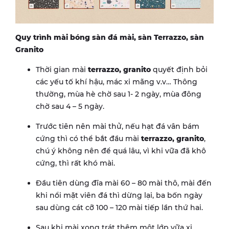
Quy trình mài bóng sàn đá mài, sàn Terrazzo, sàn
Granito
Thời gian mài
terrazzo, granito
quyết định bỏi
các yếu tố khí hậu, mác xi mãng v.v… Thông
thường, mùa hè chờ sau 1- 2 ngày, mùa đông
chờ sau 4 – 5 ngày.
Trước tiên nên mài thử, nếu hạt đá vân bám
cứng thì có thể bắt đầu mài
terrazzo, granito
,
chú ý không nên để quá lâu, vì khi vữa đã khô
cứng, thì rất khó mài.
Đầu tiên dùng đĩa mài 60 – 80 mài thô, mài đến
khi nổi mặt viên đá thì dừng lại, ba bốn ngày
sau dùng cát cỡ 100 – 120 mài tiếp lần thứ hai.
Sau khi mài xong trát thêm một lớp vữa xi