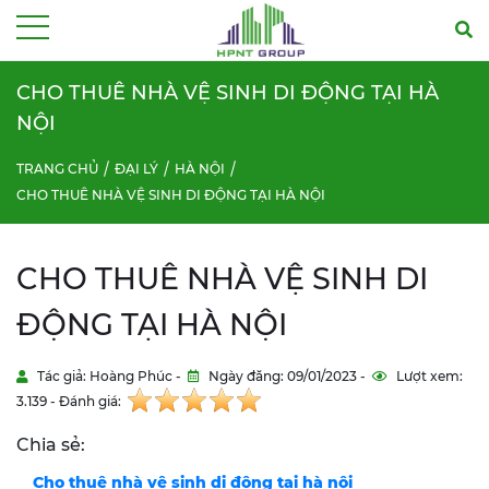
Menu
CHO THUÊ NHÀ VỆ SINH DI ĐỘNG TẠI HÀ
NỘI
TRANG CHỦ
ĐẠI LÝ
HÀ NỘI
CHO THUÊ NHÀ VỆ SINH DI ĐỘNG TẠI HÀ NỘI
CHO THUÊ NHÀ VỆ SINH DI
ĐỘNG TẠI HÀ NỘI
Tác giả: Hoàng Phúc -
Ngày đăng: 09/01/2023 -
Lượt xem:
3.139 - Đánh giá:
Chia sẻ:
Cho thuê nhà vệ sinh di động tại hà nội