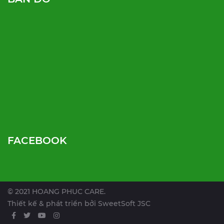
FACEBOOK
© 2021 HOANG PHUC CARE.
Thiết kế & phát triển bởi
SweetSoft JSC