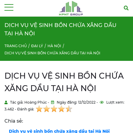
Menu
DỊCH VỤ VỆ SINH BỒN CHỨA XĂNG DẦU
TẠI HÀ NỘI
TRANG CHỦ
ĐẠI LÝ
HÀ NỘI
DỊCH VỤ VỆ SINH BỒN CHỨA XĂNG DẦU TẠI HÀ NỘI
DỊCH VỤ VỆ SINH BỒN CHỨA
XĂNG DẦU TẠI HÀ NỘI
Tác giả: Hoàng Phúc -
Ngày đăng: 12/12/2022 -
Lượt xem:
3.462 - Đánh giá:
Chia sẻ:
Dịch vụ vệ sinh bồn chứa xăng dầu tại Hà Nội