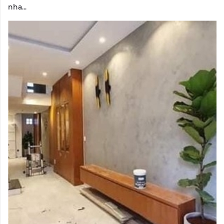
nha...