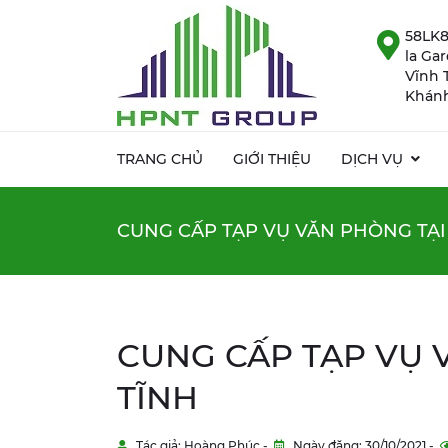
58LK8
la Ga
Vĩnh 
Khánh
TRANG CHỦ
GIỚI THIỆU
DỊCH VỤ
CUNG CẤP TẠP VỤ VĂN PHÒNG TẠI
CUNG CẤP TẠP VỤ 
TĨNH
Tác giả: Hoàng Phúc -
Ngày đăng: 30/10/2021 -