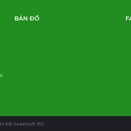
BẢN ĐỒ
F
NG
iển bởi
SweetSoft JSC