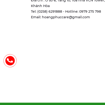
Địa chỉ : Ô số 6, Tầng 10, Tòa nhà VCN Towe
Khánh Hòa
Tel: (0258) 6291888 - Hotline: 0979 275 798
Email: hoangphuccare@gmail.com