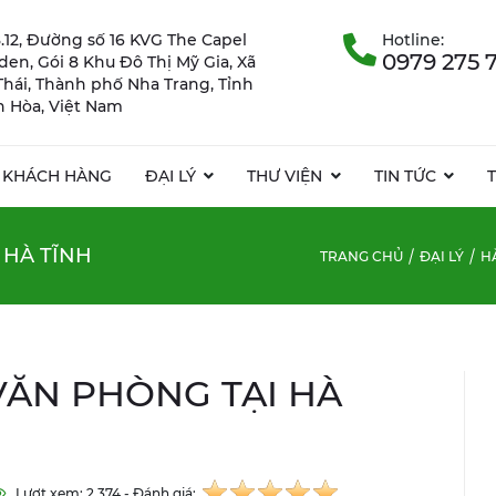
.12, Đường số 16 KVG The Capel
Hotline:
0979 275 
rden, Gói 8 Khu Đô Thị Mỹ Gia, Xã
Thái, Thành phố Nha Trang, Tỉnh
 Hòa, Việt Nam
KHÁCH HÀNG
ĐẠI LÝ
THƯ VIỆN
TIN TỨC
 HÀ TĨNH
TRANG CHỦ
ĐẠI LÝ
H
VĂN PHÒNG TẠI HÀ
Lượt xem: 2.374 - Đánh giá: