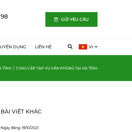
798
GỬI YÊU CẦU
TUYỂN DỤNG
LIÊN HỆ
VI
À TĨNH
CUNG CẤP TẠP VỤ VĂN PHÒNG TẠI HÀ TĨNH
BÀI VIẾT KHÁC
Ngày đăng: 19/10/2021