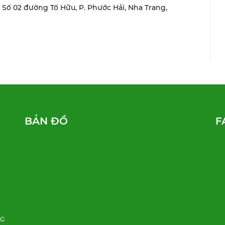
r, Số 02 đường Tố Hữu, P. Phước Hải, Nha Trang,
BẢN ĐỒ
F
NG