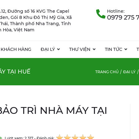
.12, Đường số 16 KVG The Capel
Hotline:
0979 275 
rden, Gói 8 Khu Đô Thị Mỹ Gia, Xã
Thái, Thành phố Nha Trang, Tỉnh
 Hòa, Việt Nam
KHÁCH HÀNG
ĐẠI LÝ
THƯ VIỆN
TIN TỨC
Y TẠI HUẾ
TRANG CHỦ
ĐẠI LÝ
ẢO TRÌ NHÀ MÁY TẠI
Lượt xem: 2.317 - Đánh giá: