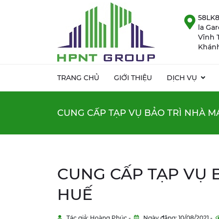
58LK8
la Ga
Vĩnh 
Khánh
TRANG CHỦ
GIỚI THIỆU
DỊCH VỤ
CUNG CẤP TẠP VỤ BẢO TRÌ NHÀ MÁ
CUNG CẤP TẠP VỤ B
HUẾ
Tác giả: Hoàng Phúc -
Ngày đăng: 10/08/2021 -