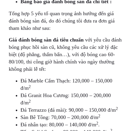
Bảng báo giá đánh bóng sàn đá chi tiết :
Tổng hợp 5 yếu tố quan trọng ảnh hưởng đến giá
đánh bóng sàn đá, do đó chúng tôi đưa ra đơn giá
tham khảo như sau:
Giá đánh bóng sàn đá tiêu chuẩn
với yêu cầu đánh
bóng phục hồi sàn cũ, không yêu cầu các xử lý đặc
biệt (độ phẳng, thấm bẩn…), với độ bóng cao 60-
80/100, thi công giờ hành chính vào ngày thường
không phải lễ tết:
Đá Marble Cẩm Thạch: 120,000 – 150,000
2
đ/m
Đá Granit Hoa Cương: 150,000 – 200,000
2
đ/m
2
Đá Terrazzo (đá mài): 90,000 – 150,000 đ/m
2
Sàn Bê Tông: 70,000 – 200,000 đ/m
2
Đá nhân tạo: 80,000 – 140,000 đ/m
.
2