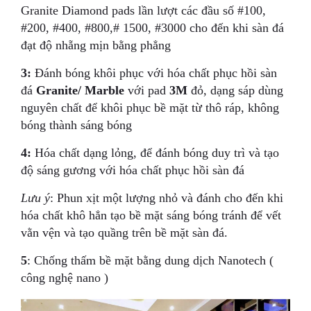
Granite Diamond pads lần lượt các đầu số #100,
#200, #400, #800,# 1500, #3000 cho đến khi sàn đá
đạt độ nhẵng mịn bằng phẳng
3:
Đánh bóng khôi phục với hóa chất phục hồi sàn
đá
Granite/ Marble
với pad
3M
đỏ, dạng sáp dùng
nguyên chất để khôi phục bề mặt từ thô ráp, không
bóng thành sáng bóng
4:
Hóa chất dạng lỏng, để đánh bóng duy trì và tạo
độ sáng gương với hóa chất phục hồi sàn đá
Lưu ý
: Phun xịt một lượng nhỏ và đánh cho đến khi
hóa chất khô hẳn tạo bề mặt sáng bóng tránh để vết
vằn vện và tạo quầng trên bề mặt sàn đá.
5
: Chống thấm bề mặt bằng dung dịch Nanotech (
công nghệ nano )