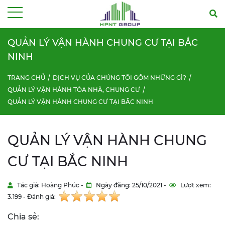
Menu
QUẢN LÝ VẬN HÀNH CHUNG CƯ TẠI BẮC
NINH
TRANG CHỦ
DỊCH VỤ CỦA CHÚNG TÔI GỒM NHỮNG GÌ?
QUẢN LÝ VẬN HÀNH TÒA NHÀ, CHUNG CƯ
QUẢN LÝ VẬN HÀNH CHUNG CƯ TẠI BẮC NINH
QUẢN LÝ VẬN HÀNH CHUNG
CƯ TẠI BẮC NINH
Tác giả: Hoàng Phúc -
Ngày đăng: 25/10/2021 -
Lượt xem:
3.199 - Đánh giá:
Chia sẻ: