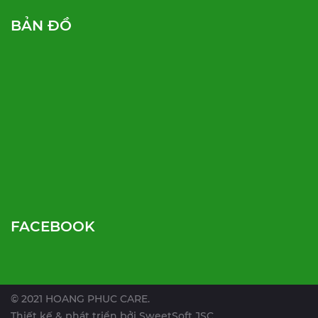
BẢN ĐỒ
FACEBOOK
© 2021 HOANG PHUC CARE.
Thiết kế & phát triển bởi
SweetSoft JSC