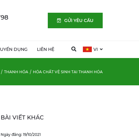
798
GỬI YÊU CẦU
TUYỂN DỤNG
LIÊN HỆ
VI
THANH HÓA
HÓA CHẤT VỆ SINH TẠI THANH HÓA
BÀI VIẾT KHÁC
Ngày đăng: 19/10/2021