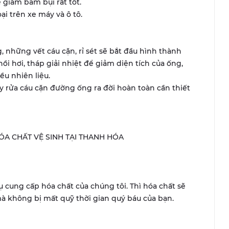
e giảm bám bụi rất tốt.
ại trên xe máy và ô tô.
, những vết cáu cặn, rỉ sét sẽ bắt đầu hình thành
i hơi, tháp giải nhiệt để giảm diện tích của ống,
ều nhiên liệu.
 rửa cáu cặn đường ống ra đời hoàn toàn cần thiết
HÓA CHẤT VỆ SINH TẠI THANH HÓA
ụ cung cấp hóa chất của chúng tôi. Thì hóa chất sẽ
 không bị mất quỹ thời gian quý báu của bạn.