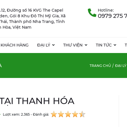
.12, Đường số 16 KVG The Capel
Hotline:
0979 275 
rden, Gói 8 Khu Đô Thị Mỹ Gia, Xã
Thái, Thành phố Nha Trang, Tỉnh
 Hòa, Việt Nam
KHÁCH HÀNG
ĐẠI LÝ
THƯ VIỆN
TIN TỨC
A
TRANG CHỦ
ĐẠI LÝ
 TẠI THANH HÓA
Lượt xem: 2.365 - Đánh giá: