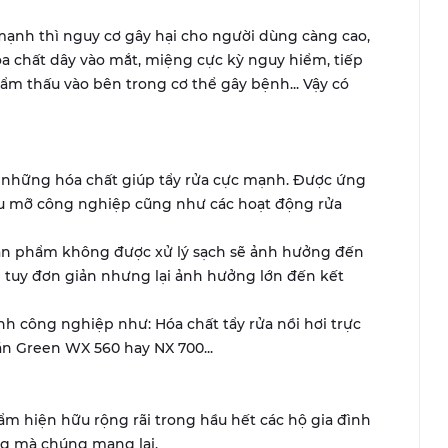
 mạnh thì nguy cơ gây hại cho người dùng càng cao,
óa chất dây vào mắt, miệng cực kỳ nguy hiểm, tiếp
hẩm thấu vào bên trong cơ thể gây bệnh... Vậy có
g những hóa chất giúp tẩy rửa cực mạnh. Được ứng
dầu mỡ công nghiệp cũng như các hoạt động rửa
 sản phẩm không được xử lý sạch sẽ ảnh hưởng đến
 tuy đơn giản nhưng lại ảnh hưởng lớn đến kết
inh công nghiệp như: Hóa chất tẩy rửa nồi hơi trực
cặn Green WX 560 hay NX 700...
ẩm hiện hữu rộng rãi trong hầu hết các hộ gia đình
g mà chúng mang lại.