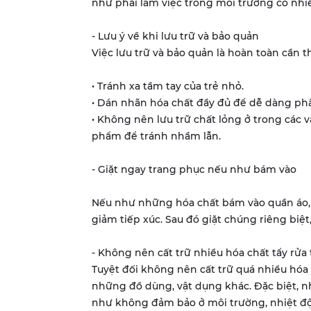
như phải làm việc trong môi trường có nhiề
- Lưu ý về khi lưu trữ và bảo quản
Việc lưu trữ và bảo quản là hoàn toàn cần th
• Tránh xa tầm tay của trẻ nhỏ.
• Dán nhãn hóa chất đầy đủ để dễ dàng phâ
• Không nên lưu trữ chất lỏng ở trong các 
phẩm để tránh nhầm lẫn.
- Giặt ngay trang phục nếu như bám vào
Nếu như những hóa chất bám vào quần áo, 
giảm tiếp xúc. Sau đó giặt chúng riêng biệt
- Không nên cất trữ nhiều hóa chất tẩy rửa
Tuyệt đối không nên cất trữ quá nhiều hóa 
những đồ dùng, vật dụng khác. Đặc biệt, 
như không đảm bảo ở môi trường, nhiệt độ