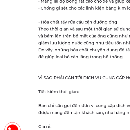
• Mang lại độ bóng rất cao cho xe và giúp x
• Chống gỉ sét cho các linh kiện bằng kim lo
- Hóa chất tẩy rửa cáu cặn đường ống
Theo thời gian và sau một thời gian sử dụng
và bám lên trên bề mặt của ống cũng như nồ
giảm lưu lượng nước cũng như tiêu tốn nhi
Do vậy, những hóa chất chuyên dụng để tẩy
để giúp loại bỏ cắn lắng trong hệ thống.
VÌ SAO PHẢI CẦN TỚI DỊCH VỤ CUNG CẤP 
Tiết kiệm thời gian:
Bạn chỉ cần gọi đến đơn vị cung cấp dịch v
được mang đến tận khách sạn, nhà hàng mà
Giá rẻ: