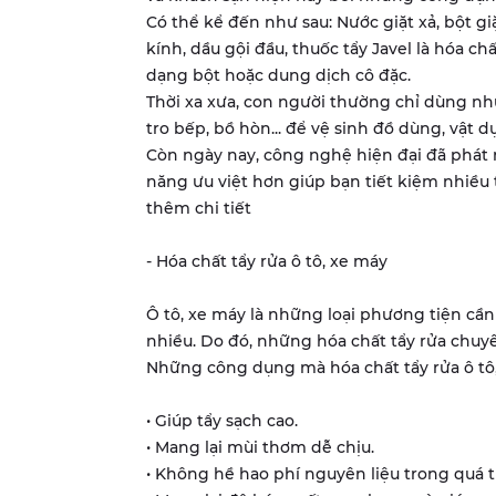
Có thể kể đến như sau: Nước giặt xả, bột gi
kính, dầu gội đầu, thuốc tẩy Javel là hóa c
dạng bột hoặc dung dịch cô đặc.
Thời xa xưa, con người thường chỉ dùng nh
tro bếp, bồ hòn... để vệ sinh đồ dùng, vật 
Còn ngày nay, công nghệ hiện đại đã phát
năng ưu việt hơn giúp bạn tiết kiệm nhiều
thêm chi tiết
- Hóa chất tẩy rửa ô tô, xe máy
Ô tô, xe máy là những loại phương tiện cần
nhiều. Do đó, những hóa chất tẩy rửa chuy
Những công dụng mà hóa chất tẩy rửa ô tô,
• Giúp tẩy sạch cao.
• Mang lại mùi thơm dễ chịu.
• Không hề hao phí nguyên liệu trong quá tr