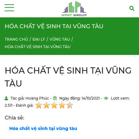
Menu
HÓA CHẤT VỆ SINH TẠI VŨNG TÀU
TRANG CHỦ
ĐẠI LÝ
VŨNG TÀU
HÓA CHẤT VỆ SINH TẠI VŨNG TÀU
HÓA CHẤT VỆ SINH TẠI VŨNG
TÀU
Tác giả: Hoàng Phúc -
Ngày đăng: 14/10/2021 -
Lượt xem:
2.511 - Đánh giá:
Chia sẻ:
Hóa chất vệ sinh tại vũng tàu