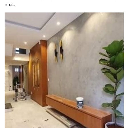
nha...