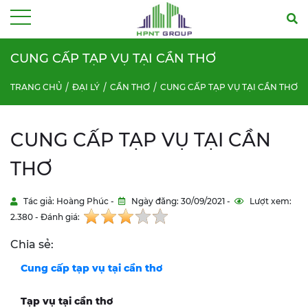
Menu
CUNG CẤP TẠP VỤ TẠI CẦN THƠ
TRANG CHỦ
ĐẠI LÝ
CẦN THƠ
CUNG CẤP TẠP VỤ TẠI CẦN THƠ
CUNG CẤP TẠP VỤ TẠI CẦN
THƠ
Tác giả: Hoàng Phúc -
Ngày đăng: 30/09/2021 -
Lượt xem:
2.380 - Đánh giá:
Chia sẻ:
Cung cấp tạp vụ tại
cần thơ
Tạp vụ tại
cần thơ