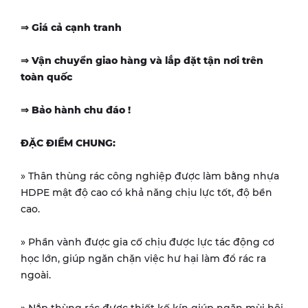
⇒ Giá cả cạnh tranh
⇒ Vận chuyển giao hàng và lắp đặt tận nơi trên
toàn quốc
⇒ Bảo hành chu đáo !
ĐẶC ĐIỂM CHUNG:
» Thân thùng rác công nghiệp được làm bằng nhựa
HDPE mật độ cao có khả năng chịu lực tốt, độ bền
cao.
» Phần vành được gia cố chịu được lực tác động cơ
học lớn, giúp ngăn chặn việc hư hại làm đổ rác ra
ngoài.
» Nắp thùng rác được thiết kế kín giúp ngăn mùi hôi