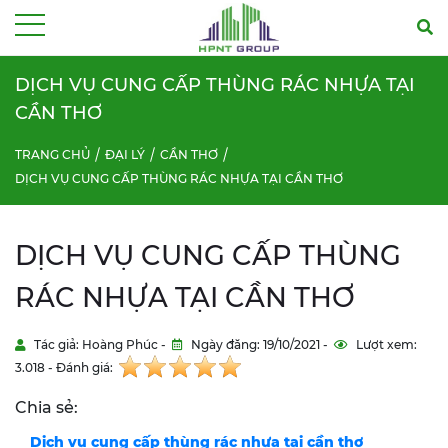
Menu
DỊCH VỤ CUNG CẤP THÙNG RÁC NHỰA TẠI
CẦN THƠ
TRANG CHỦ
ĐẠI LÝ
CẦN THƠ
DỊCH VỤ CUNG CẤP THÙNG RÁC NHỰA TẠI CẦN THƠ
DỊCH VỤ CUNG CẤP THÙNG
RÁC NHỰA TẠI CẦN THƠ
Tác giả: Hoàng Phúc -
Ngày đăng: 19/10/2021 -
Lượt xem:
3.018 - Đánh giá:
Chia sẻ:
Dịch vụ cung cấp thùng rác nhựa tại cần thơ