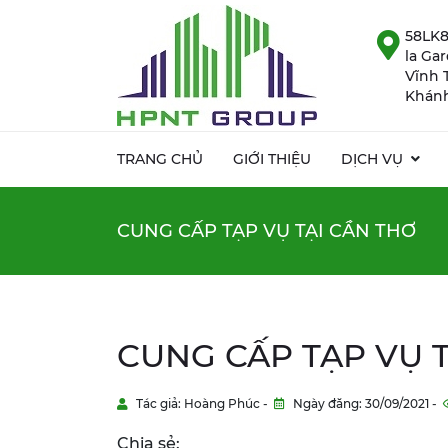
58LK8
la Ga
Vĩnh 
Khánh
TRANG CHỦ
GIỚI THIỆU
DỊCH VỤ
CUNG CẤP TẠP VỤ TẠI CẦN THƠ
CUNG CẤP TẠP VỤ 
Tác giả: Hoàng Phúc -
Ngày đăng: 30/09/2021 -
Chia sẻ: