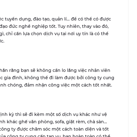
ệc tuyển dụng, đào tạo, quản lí… để có thể có được
đạo đức nghề nghiệp tốt. Tuy nhiên, thay vào đó,
, chỉ cần lựa chọn dịch vụ tại nơi uy tín là có thể
ức.
chắn rằng bạn sẽ không cần lo lắng việc nhân viên
ệc gia đình, không thể đi làm được bởi công ty cung
anh chóng, đảm nhận công việc một cách tốt nhất.
ịnh kỳ thì sẽ đi kèm một số dịch vụ khác như vệ
nh khác ghế văn phòng, sofa, giặt rèm, chà sàn…
công ty được chăm sóc một cách toàn diện và tốt
 của công ty cung cấp tạp vụ, bạn hoàn toàn có thể