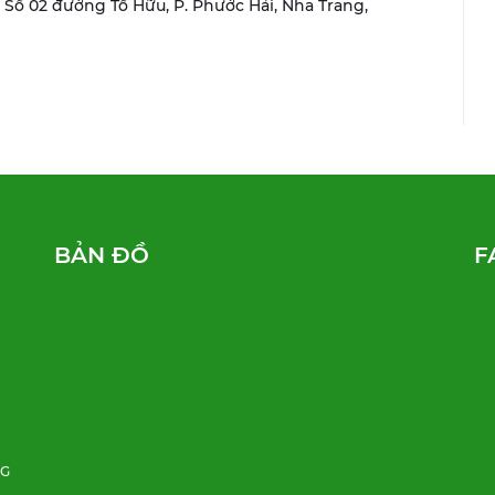
r, Số 02 đường Tố Hữu, P. Phước Hải, Nha Trang,
BẢN ĐỒ
F
NG