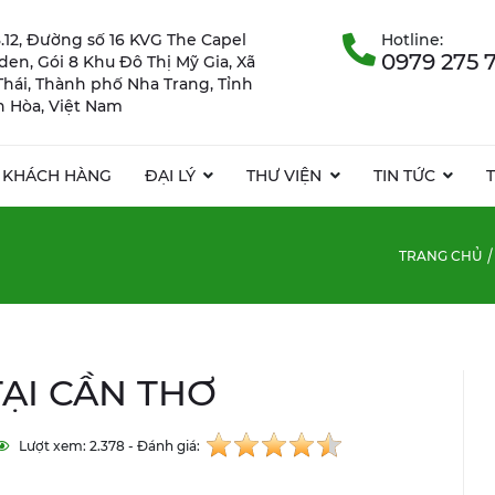
.12, Đường số 16 KVG The Capel
Hotline:
0979 275 
rden, Gói 8 Khu Đô Thị Mỹ Gia, Xã
Thái, Thành phố Nha Trang, Tỉnh
 Hòa, Việt Nam
KHÁCH HÀNG
ĐẠI LÝ
THƯ VIỆN
TIN TỨC
TRANG CHỦ
TẠI CẦN THƠ
Lượt xem: 2.378 - Đánh giá: