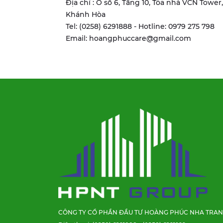
Địa chỉ : Ô số 6, Tầng 10, Tòa nhà VCN Towe
Khánh Hòa
Tel: (0258) 6291888 - Hotline: 0979 275 798
Email: hoangphuccare@gmail.com
CÔNG TY CỔ PHẦN ĐẦU TƯ HOÀNG PHÚC NHA TRA