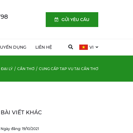
798
GỬI YÊU CẦU
TUYỂN DỤNG
LIÊN HỆ
VI
ĐẠI LÝ
CẦN THƠ
CUNG CẤP TẠP VỤ TẠI CẦN THƠ
BÀI VIẾT KHÁC
Ngày đăng: 19/10/2021