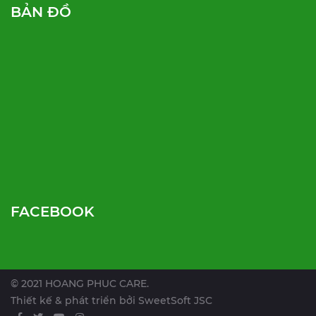
BẢN ĐỒ
FACEBOOK
© 2021 HOANG PHUC CARE.
Thiết kế & phát triển bởi
SweetSoft JSC