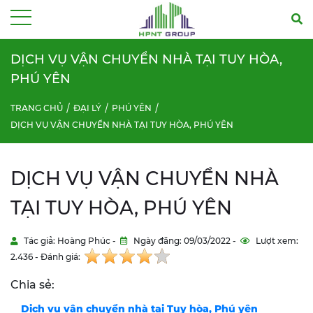
Menu
DỊCH VỤ VẬN CHUYỂN NHÀ TẠI TUY HÒA,
PHÚ YÊN
TRANG CHỦ
ĐẠI LÝ
PHÚ YÊN
DỊCH VỤ VẬN CHUYỂN NHÀ TẠI TUY HÒA, PHÚ YÊN
DỊCH VỤ VẬN CHUYỂN NHÀ
TẠI TUY HÒA, PHÚ YÊN
Tác giả: Hoàng Phúc -
Ngày đăng: 09/03/2022 -
Lượt xem:
2.436 - Đánh giá:
Chia sẻ:
Dịch vụ vận chuyển nhà tại
Tuy hòa, Phú yên