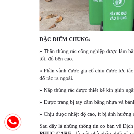
ĐẶC ĐIỂM CHUNG:
» Thân thùng rác công nghiệp được làm b
tốt, độ bền cao.
» Phần vành được gia cố chịu được lực tác
đổ rác ra ngoài.
» Nắp thùng rác được thiết kế kín giúp ngă
» Được trang bị tay cầm bằng nhựa và bánh 
» Chịu được nhiệt độ cao, ít bị ảnh hưởng c
Sau đây là những thông tin cơ bản về Dịch
PHUC CARE
, là một nhà phân phối và c