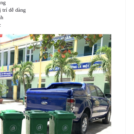
àng
 trí dễ dàng
nh
c