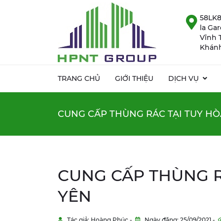
58LK8
la Ga
Vĩnh 
Khánh
TRANG CHỦ
GIỚI THIỆU
DỊCH VỤ
CUNG CẤP THÙNG RÁC TẠI TUY HÒ
CUNG CẤP THÙNG R
YÊN
Tác giả: Hoàng Phúc -
Ngày đăng: 25/09/2021 -