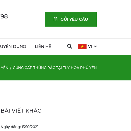
798
GỬI YÊU CẦU
TUYỂN DỤNG
LIÊN HỆ
VI
 YÊN
CUNG CẤP THÙNG RÁC TẠI TUY HÒA PHÚ YÊN
BÀI VIẾT KHÁC
Ngày đăng: 13/10/2021