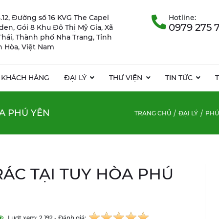
.12, Đường số 16 KVG The Capel
Hotline:
0979 275 
rden, Gói 8 Khu Đô Thị Mỹ Gia, Xã
Thái, Thành phố Nha Trang, Tỉnh
 Hòa, Việt Nam
KHÁCH HÀNG
ĐẠI LÝ
THƯ VIỆN
TIN TỨC
A PHÚ YÊN
TRANG CHỦ
ĐẠI LÝ
PHÚ
ÁC TẠI TUY HÒA PHÚ
Lượt xem: 2.192 - Đánh giá: