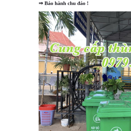
⇒ Bảo hành chu đáo !