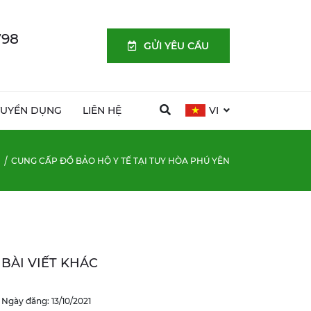
798
GỬI YÊU CẦU
TUYỂN DỤNG
LIÊN HỆ
VI
N
CUNG CẤP ĐỒ BẢO HỘ Y TẾ TẠI TUY HÒA PHÚ YÊN
BÀI VIẾT KHÁC
Ngày đăng: 13/10/2021