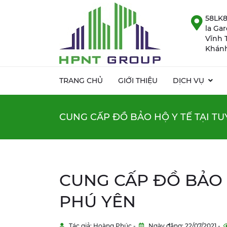
58LK8
la Ga
Vĩnh 
Khánh
TRANG CHỦ
GIỚI THIỆU
DỊCH VỤ
CUNG CẤP ĐỒ BẢO HỘ Y TẾ TẠI T
CUNG CẤP ĐỒ BẢO 
PHÚ YÊN
Tác giả: Hoàng Phúc -
Ngày đăng: 22/07/2021 -