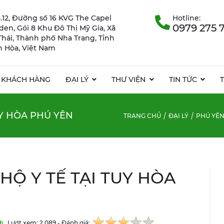
.12, Đường số 16 KVG The Capel
Hotline:
0979 275 
rden, Gói 8 Khu Đô Thị Mỹ Gia, Xã
Thái, Thành phố Nha Trang, Tỉnh
 Hòa, Việt Nam
KHÁCH HÀNG
ĐẠI LÝ
THƯ VIỆN
TIN TỨC
UY HÒA PHÚ YÊN
TRANG CHỦ
ĐẠI LÝ
PHÚ YÊ
HỘ Y TẾ TẠI TUY HÒA
Lượt xem: 2.089 - Đánh giá: